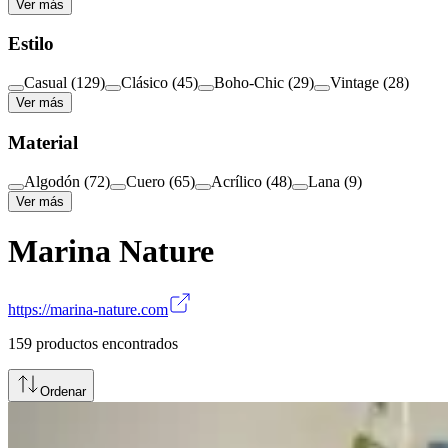
Ver más
Estilo
Casual
(
129
)
Clásico
(
45
)
Boho-Chic
(
29
)
Vintage
(
28
)
Ver más
Material
Algodón
(
72
)
Cuero
(
65
)
Acrílico
(
48
)
Lana
(
9
)
Ver más
Marina Nature
https://marina-nature.com
159
productos encontrados
Ordenar