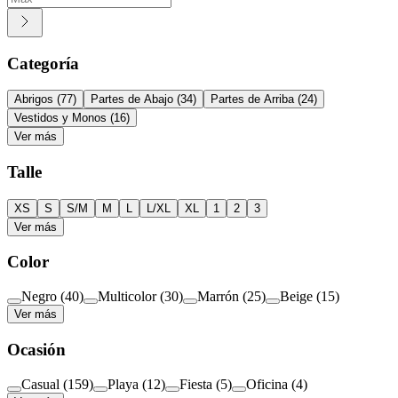
Categoría
Abrigos
(
77
)
Partes de Abajo
(
34
)
Partes de Arriba
(
24
)
Vestidos y Monos
(
16
)
Ver más
Talle
XS
S
S/M
M
L
L/XL
XL
1
2
3
Ver más
Color
Negro
(
40
)
Multicolor
(
30
)
Marrón
(
25
)
Beige
(
15
)
Ver más
Ocasión
Casual
(
159
)
Playa
(
12
)
Fiesta
(
5
)
Oficina
(
4
)