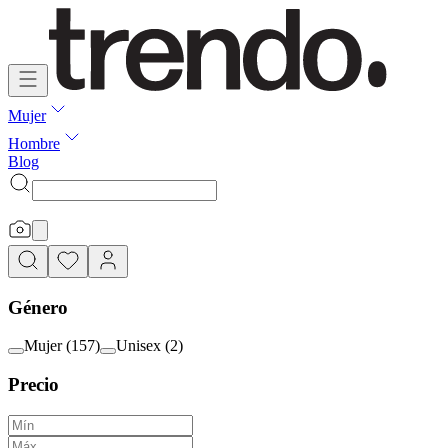
Mujer
Hombre
Blog
Género
Mujer
(
157
)
Unisex
(
2
)
Precio