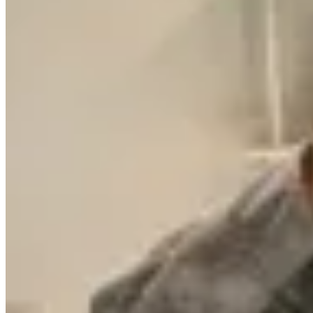
Marina Nature
Gamulan Collareta
$ 15.900
$ 8.750