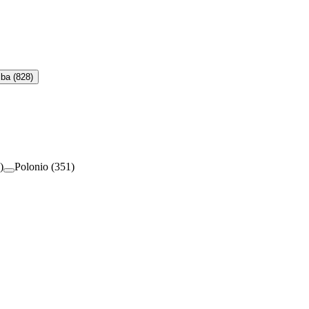
iba
(
828
)
)
Polonio
(
351
)