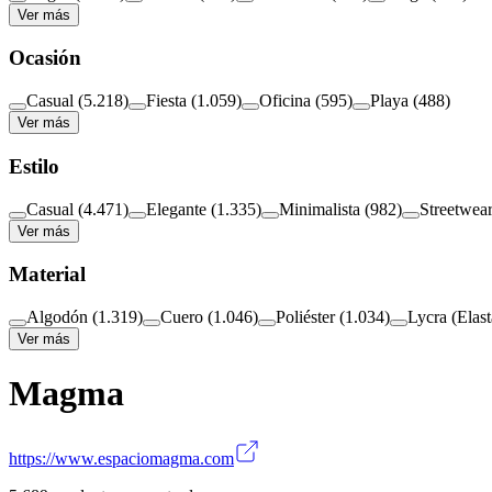
Ver más
Ocasión
Casual
(
5.218
)
Fiesta
(
1.059
)
Oficina
(
595
)
Playa
(
488
)
Ver más
Estilo
Casual
(
4.471
)
Elegante
(
1.335
)
Minimalista
(
982
)
Streetwea
Ver más
Material
Algodón
(
1.319
)
Cuero
(
1.046
)
Poliéster
(
1.034
)
Lycra (Elas
Ver más
Magma
https://www.espaciomagma.com