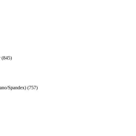
r
(
845
)
tano/Spandex)
(
757
)