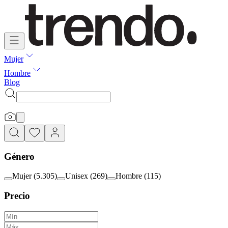
Mujer
Hombre
Blog
Género
Mujer
(
5.305
)
Unisex
(
269
)
Hombre
(
115
)
Precio