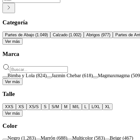
Categoría
Partes de Abajo
(
1.049
)
Calzado
(
1.002
)
Abrigos
(
977
)
Partes de Arr
Ver más
Marca
Bimba y Lola
(
824
)
Jazmin Chebar
(
618
)
Magmaxmagma
(
509
Ver más
Talle
XXS
XS
XS/S
S
S/M
M
M/L
L
L/XL
XL
Ver más
Color
Negro
(
1.283
)
Marrón
(
688
)
Multicolor
(
583
)
Beige
(
467
)