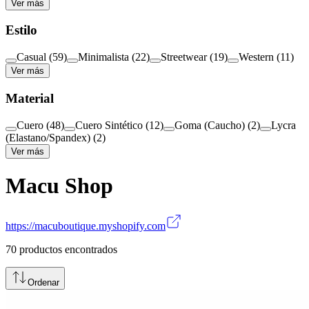
Ver más
Estilo
Casual
(
59
)
Minimalista
(
22
)
Streetwear
(
19
)
Western
(
11
)
Ver más
Material
Cuero
(
48
)
Cuero Sintético
(
12
)
Goma (Caucho)
(
2
)
Lycra
(Elastano/Spandex)
(
2
)
Ver más
Macu Shop
https://macuboutique.myshopify.com
70
productos encontrados
Ordenar