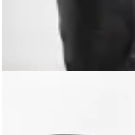
Macu Shop
Botas Georgia Cuero
$ 9.500