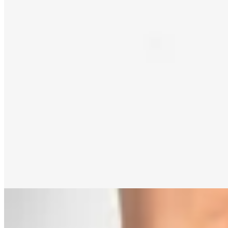
Macu Shop
Zuecos Wells
$ 3.999