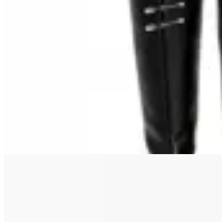
Macu Shop
Botas Willon
$ 5.500
$ 3.990