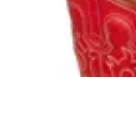
Macu Shop
Texanas Oakland
$ 9.500
11
% OFF