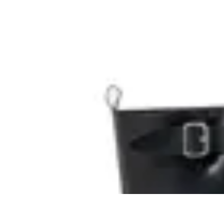
Macu Shop
Botas Jazz Sintético
$ 5.500
$ 4.900