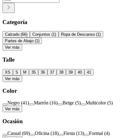
Categoría
Calzado
(
66
)
Conjuntos
(
1
)
Ropa de Descanso
(
1
)
Partes de Abajo
(
1
)
Ver más
Talle
XS
S
M
35
36
37
38
39
40
41
Ver más
Color
Negro
(
41
)
Marrón
(
16
)
Beige
(
5
)
Multicolor
(
5
)
Ver más
Ocasión
Casual
(
69
)
Oficina
(
18
)
Fiesta
(
13
)
Formal
(
4
)