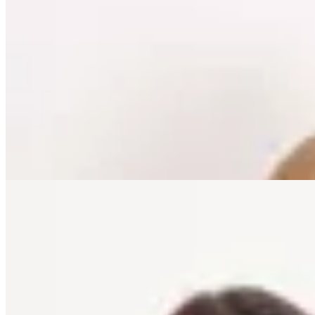
Lorenza
Chaqueta Capri
$ 4.890
$ 3.521