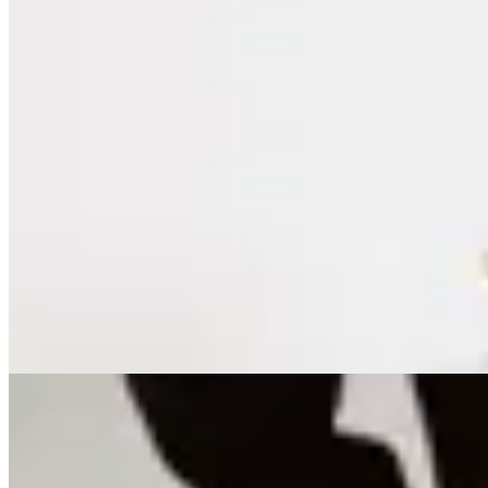
Lorenza
Remera Sicilia
$ 1.490
$ 1.073