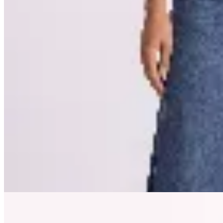
28
% OFF
Lorenza
Jean Wide Leg
$ 3.890
$ 3.501