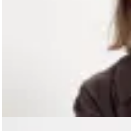
23
% OFF
Lorenza
Chaqueta Verona
$ 4.890
$ 3.521