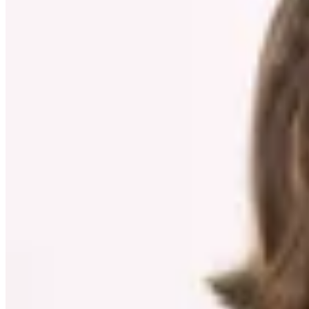
28
% OFF
Lorenza
Buzo Piamonte