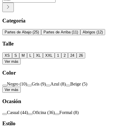
Categoría
Partes de Abajo
(
25
)
Partes de Arriba
(
11
)
Abrigos
(
12
)
Talle
XS
S
M
L
XL
XXL
1
2
24
26
Ver más
Color
Negro
(
10
)
Gris
(
9
)
Azul
(
8
)
Beige
(
5
)
Ver más
Ocasión
Casual
(
44
)
Oficina
(
36
)
Formal
(
8
)
Estilo