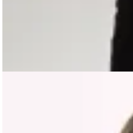
Lorenza
Pantalón Cropped Engomado
$ 3.490
$ 2.513