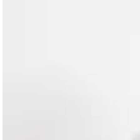
28
% OFF
Lorenza
Camisa Tarento
$ 3.890
$ 3.501