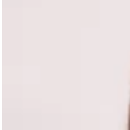
28
% OFF
Lorenza
Remera Toscana
$ 1.490
$ 1.073