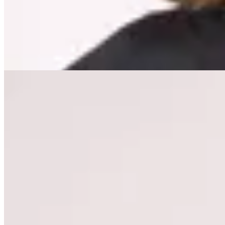
$ 4.890
$ 3.521