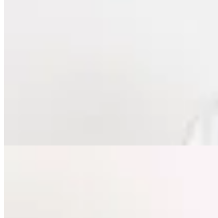
Lorenza
Camisa Bari
$ 3.490
$ 2.199