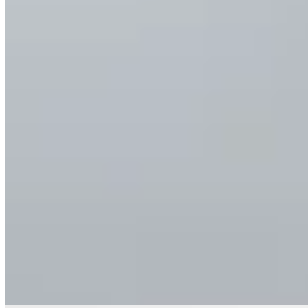
19
% OFF
Lorenza
Jean Wide Leg
$ 3.890
$ 3.501