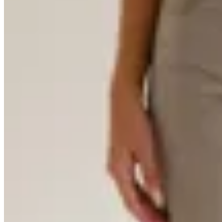
19
% OFF
Lorenza
Jean Ragusa
$ 3.690
$ 2.657