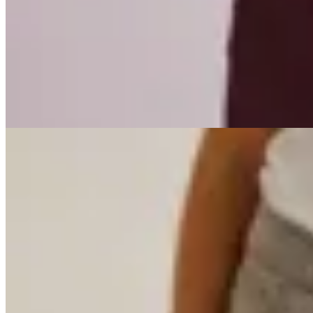
Pantalón Wide Leg de Pana
$ 3.890
$ 3.151