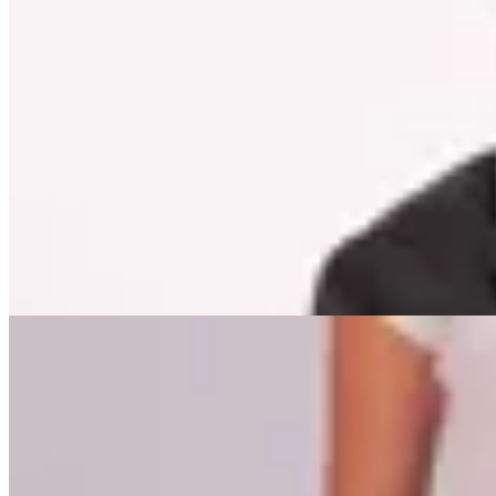
Lorenza
Blazer Calabria
$ 4.890
$ 3.961
10
% OFF