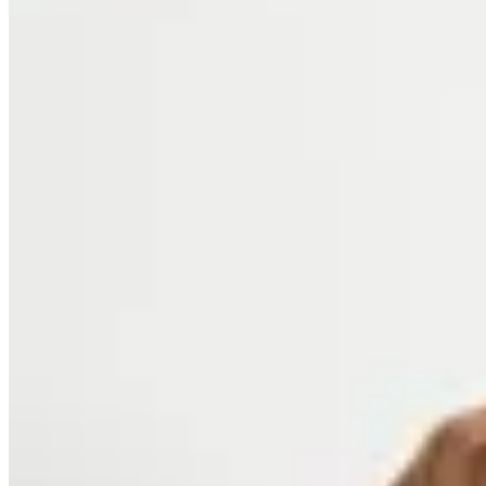
37
% OFF
Lorenza
Chaqueta Verona
$ 4.890