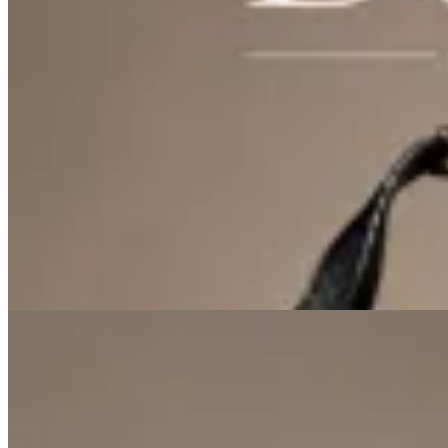
Lorena Caprile
Cartera Deia Lorena Caprile
$ 6.200