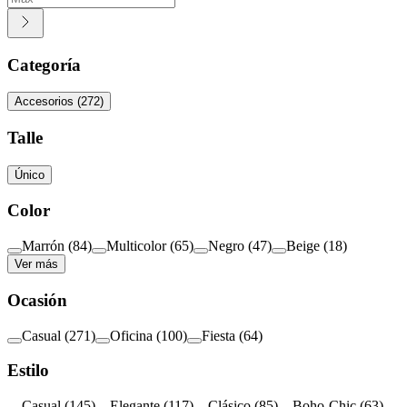
Categoría
Accesorios
(
272
)
Talle
Único
Color
Marrón
(
84
)
Multicolor
(
65
)
Negro
(
47
)
Beige
(
18
)
Ver más
Ocasión
Casual
(
271
)
Oficina
(
100
)
Fiesta
(
64
)
Estilo
Casual
(
145
)
Elegante
(
117
)
Clásico
(
85
)
Boho-Chic
(
63
)