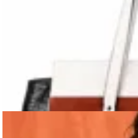
Lorena Caprile
Bolso Batú Lorena Caprile
$ 8.910