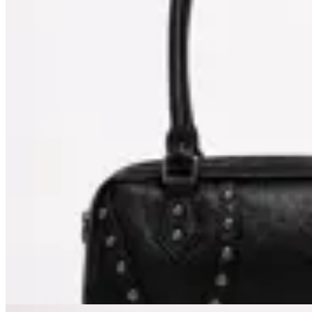
Limite
Cartera Baguette
$ 1.870
$ 2.200