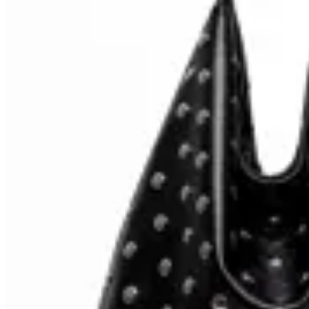
Limite
Cartera Spike
$ 1.947
$ 2.290