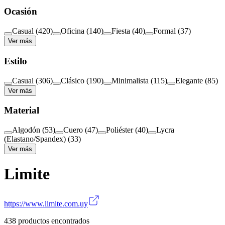
Ocasión
Casual
(
420
)
Oficina
(
140
)
Fiesta
(
40
)
Formal
(
37
)
Ver más
Estilo
Casual
(
306
)
Clásico
(
190
)
Minimalista
(
115
)
Elegante
(
85
)
Ver más
Material
Algodón
(
53
)
Cuero
(
47
)
Poliéster
(
40
)
Lycra
(Elastano/Spandex)
(
33
)
Ver más
Limite
https://www.limite.com.uy
438
productos encontrados