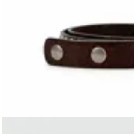
Limite
Cinto Doble Tacha
$ 1.267
$ 1.490