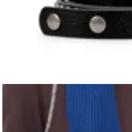
Cinto Doble Tacha
$ 1.267
$ 1.490