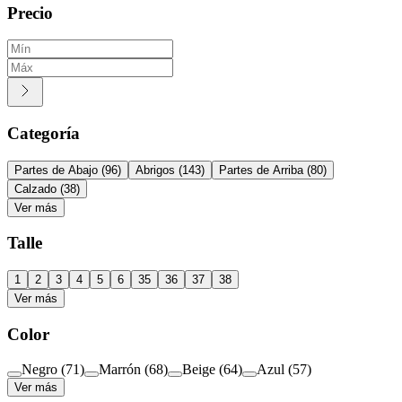
Precio
Categoría
Partes de Abajo
(
96
)
Abrigos
(
143
)
Partes de Arriba
(
80
)
Calzado
(
38
)
Ver más
Talle
1
2
3
4
5
6
35
36
37
38
Ver más
Color
Negro
(
71
)
Marrón
(
68
)
Beige
(
64
)
Azul
(
57
)
Ver más