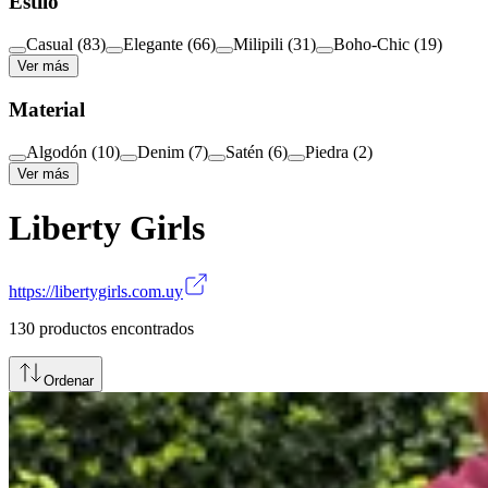
Estilo
Casual
(
83
)
Elegante
(
66
)
Milipili
(
31
)
Boho-Chic
(
19
)
Ver más
Material
Algodón
(
10
)
Denim
(
7
)
Satén
(
6
)
Piedra
(
2
)
Ver más
Liberty Girls
https://libertygirls.com.uy
130
productos encontrados
Ordenar