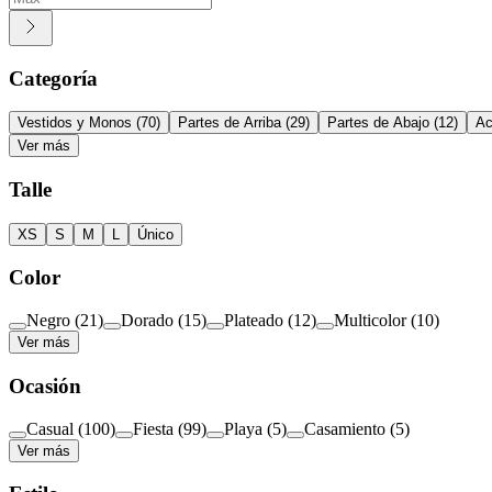
Categoría
Vestidos y Monos
(
70
)
Partes de Arriba
(
29
)
Partes de Abajo
(
12
)
Ac
Ver más
Talle
XS
S
M
L
Único
Color
Negro
(
21
)
Dorado
(
15
)
Plateado
(
12
)
Multicolor
(
10
)
Ver más
Ocasión
Casual
(
100
)
Fiesta
(
99
)
Playa
(
5
)
Casamiento
(
5
)
Ver más