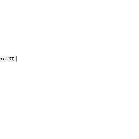
gos
(
230
)