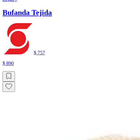
Bufanda Tejida
$ 757
$ 890