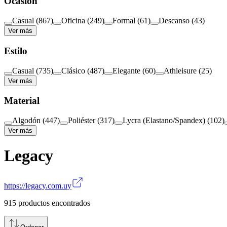
Ocasión
Casual
(
867
)
Oficina
(
249
)
Formal
(
61
)
Descanso
(
43
)
Ver más
Estilo
Casual
(
735
)
Clásico
(
487
)
Elegante
(
60
)
Athleisure
(
25
)
Ver más
Material
Algodón
(
447
)
Poliéster
(
317
)
Lycra (Elastano/Spandex)
(
102
)
Ver más
Legacy
https://legacy.com.uy
915
productos encontrados