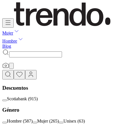
Mujer
Hombre
Blog
Descuentos
Scotiabank
(
915
)
Género
Hombre
(
587
)
Mujer
(
265
)
Unisex
(
63
)