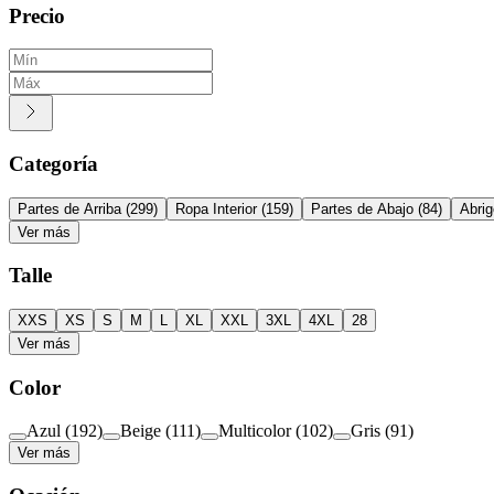
Precio
Categoría
Partes de Arriba
(
299
)
Ropa Interior
(
159
)
Partes de Abajo
(
84
)
Abri
Ver más
Talle
XXS
XS
S
M
L
XL
XXL
3XL
4XL
28
Ver más
Color
Azul
(
192
)
Beige
(
111
)
Multicolor
(
102
)
Gris
(
91
)
Ver más