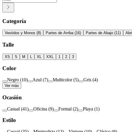
Categoría
Vestidos y Monos
(
8
)
Partes de Arriba
(
16
)
Partes de Abajo
(
11
)
Abr
Talle
XS
S
M
L
XL
XXL
1
2
3
Color
Negro
(
10
)
Azul
(
7
)
Multicolor
(
5
)
Gris
(
4
)
Ver más
Ocasión
Casual
(
41
)
Oficina
(
9
)
Formal
(
2
)
Playa
(
1
)
Estilo
Casual
(
35
)
Minimalista
(
13
)
Vintage
(
10
)
Clásico
(
9
)