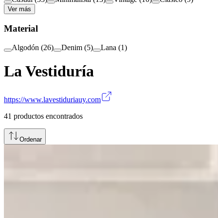
Ver más
Material
Algodón
(
26
)
Denim
(
5
)
Lana
(
1
)
La Vestiduría
https://www.lavestiduriauy.com
41
productos encontrados
Ordenar