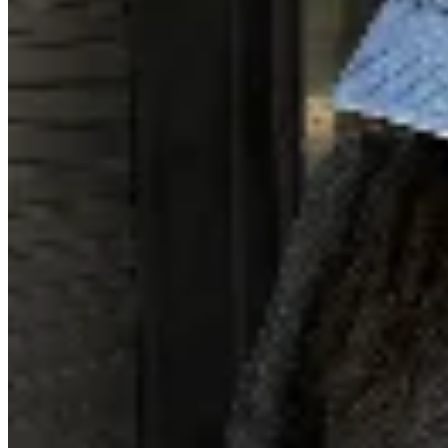
Las Marías
Gorra Denim
$ 672
$ 790