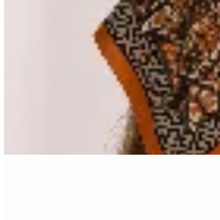
Las Marías
Pañuelo Estampado 68
$ 502
$ 590