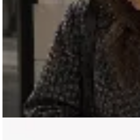
Las Marías
Gorra Velvet
$ 417
$ 490