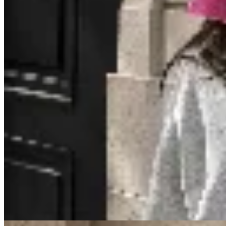
Las Marías
Gorra Velvet
$ 417
$ 490