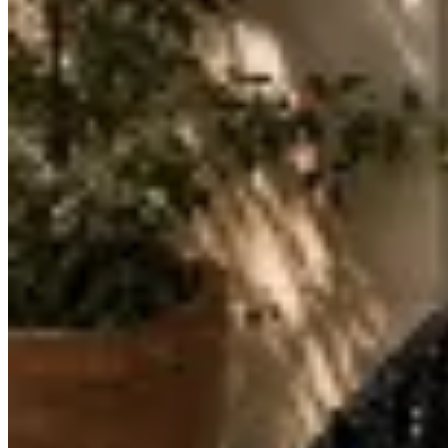
Las Marías
Gorra Rocky
$ 672
$ 790