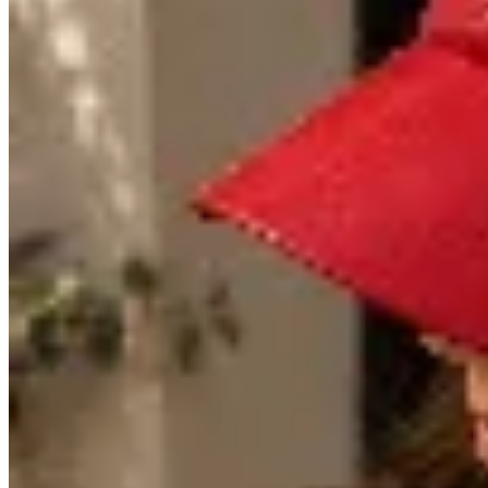
Las Marías
Gorra Rocky
$ 672
$ 790