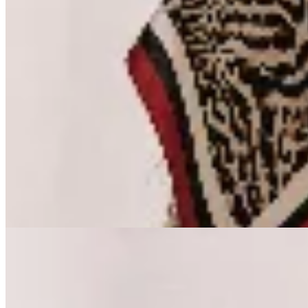
Las Marías
Pañuelo Estampado Leopard
$ 502
$ 590