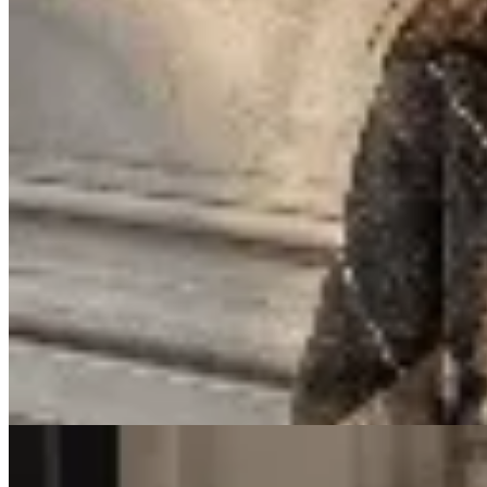
Las Marías
Gorra Velvet
$ 417
$ 490