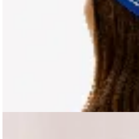
Las Marías
Pañuelo Estampado 81
$ 502
$ 590