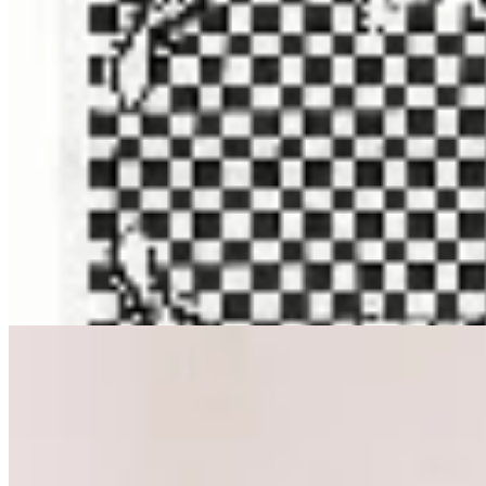
Las Marías
Pañuelo Estampado 74
$ 502
$ 590