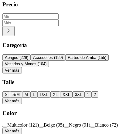
Precio
Categoría
Abrigos
(
229
)
Accesorios
(
189
)
Partes de Arriba
(
155
)
Vestidos y Monos
(
104
)
Ver más
Talle
S
S/M
M
L
L/XL
XL
XXL
3XL
1
2
Ver más
Color
Multicolor
(
121
)
Beige
(
95
)
Negro
(
91
)
Blanco
(
72
)
Ver más