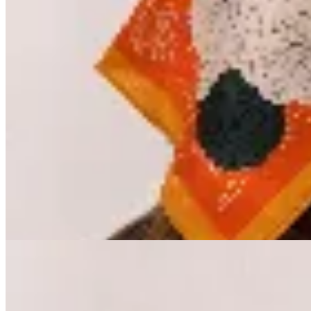
Las Marías
Pañuelo Estampado 75
$ 502
$ 590