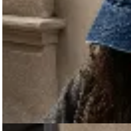
Las Marías
Gorra Denim
$ 672
$ 790