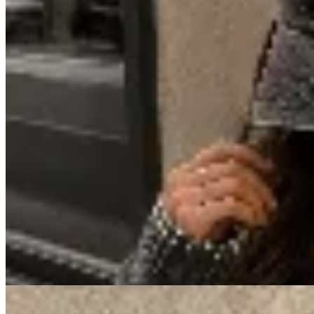
Las Marías
Gorra Denim
$ 672
$ 790