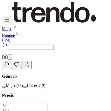
Mujer
Hombre
Blog
Género
Mujer
(
38
)
Unisex
(
12
)
Precio