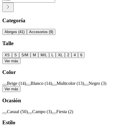
Categoría
Abrigos
(
41
)
Accesorios
(
9
)
Talle
XS
S
S/M
M
M/L
L
XL
2
4
6
Ver más
Color
Beige
(
14
)
Blanco
(
14
)
Multicolor
(
13
)
Negro
(
3
)
Ver más
Ocasión
Casual
(
50
)
Campo
(
3
)
Fiesta
(
2
)
Estilo