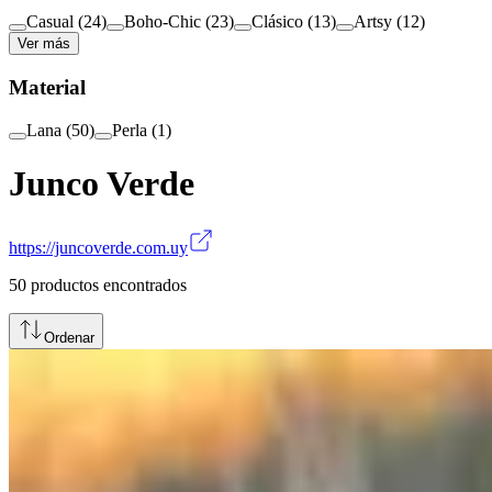
Casual
(
24
)
Boho-Chic
(
23
)
Clásico
(
13
)
Artsy
(
12
)
Ver más
Material
Lana
(
50
)
Perla
(
1
)
Junco Verde
https://juncoverde.com.uy
50
productos encontrados
Ordenar