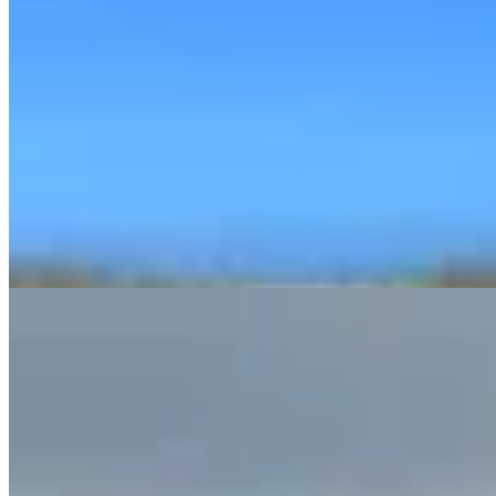
Junco Verde
Sweater de lana con peces
$ 8.900