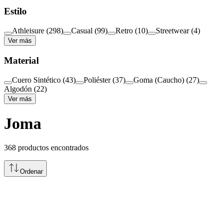
Estilo
Athleisure
(
298
)
Casual
(
99
)
Retro
(
10
)
Streetwear
(
4
)
Ver más
Material
Cuero Sintético
(
43
)
Poliéster
(
37
)
Goma (Caucho)
(
27
)
Algodón
(
22
)
Ver más
Joma
368
productos encontrados
Ordenar