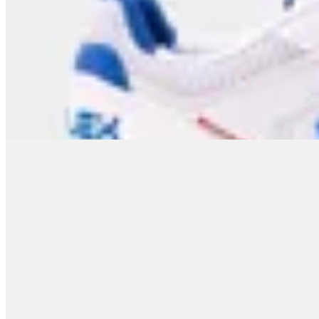
Championes Joma Top Flex
en
Sportmarket
$ 4.690