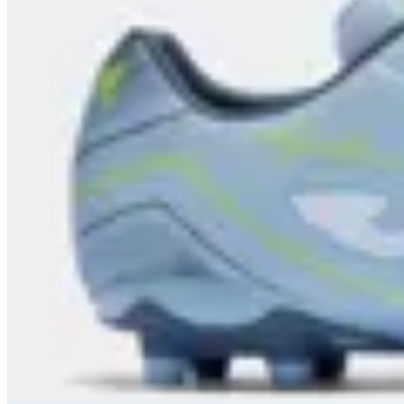
Joma
Championes Joma Aguila
en
Sportmarket
$ 2.890