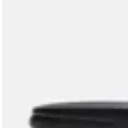
Joma
Ojotas Joma S.Island
en
Sportmarket
$ 990