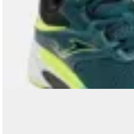
Joma
Championes Joma Active
en
Sportmarket
$ 3.290