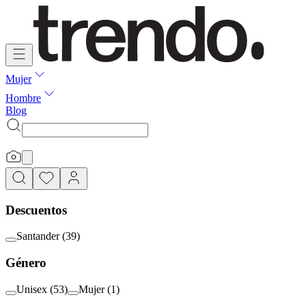
Mujer
Hombre
Blog
Descuentos
Santander
(
39
)
Género
Unisex
(
53
)
Mujer
(
1
)