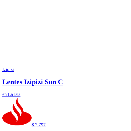
Izipizi
Lentes Izipizi Sun C
en
La Isla
$ 2.797