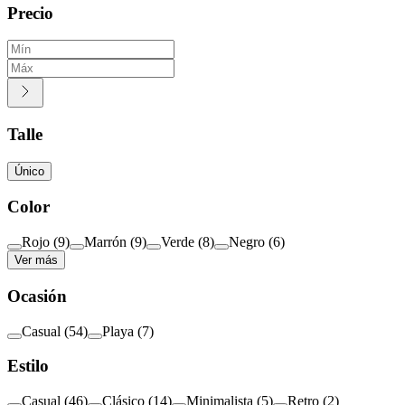
Precio
Talle
Único
Color
Rojo
(
9
)
Marrón
(
9
)
Verde
(
8
)
Negro
(
6
)
Ver más
Ocasión
Casual
(
54
)
Playa
(
7
)
Estilo
Casual
(
46
)
Clásico
(
14
)
Minimalista
(
5
)
Retro
(
2
)