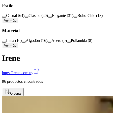
Estilo
Casual
(
64
)
Clásico
(
40
)
Elegante
(
31
)
Boho-Chic
(
18
)
Ver más
Material
Lana
(
16
)
Algodón
(
16
)
Acero
(
9
)
Poliamida
(
8
)
Ver más
Irene
https://irene.com.uy
96
productos encontrados
Ordenar