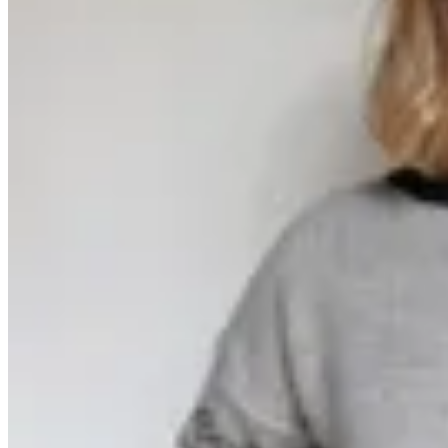
Irene
Buzo Griffon
$ 4.800
$ 3.360