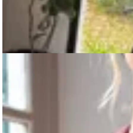
Tapado Bergen Chocolate
$ 8.600
$ 6.020
30
% OFF