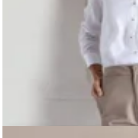
Irene
Pantalón Barcelona Beige
$ 5.800
$ 3.480
30
% OFF