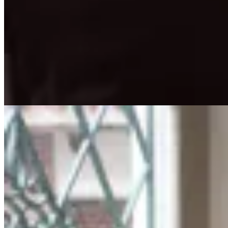
Pantalón Barcelona Chocolate
$ 5.800
$ 3.480
30
% OFF