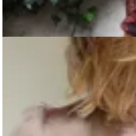
$ 4.160
20
% OFF