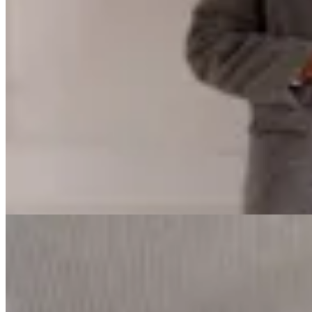
Irene
Tapado Bergen Bouclé
$ 8.200
$ 5.740
40
% OFF