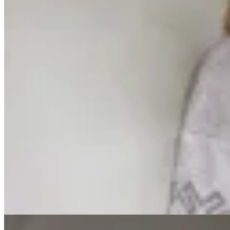
Irene
Buzo Griffon
$ 4.800
$ 3.360