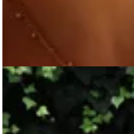
Irene
Cadena Petit
$ 1.490
$ 1.192
20
% OFF