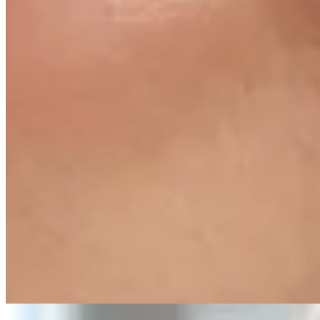
Irene
Aros de Acero con Piedra
$ 890
$ 712
20
% OFF