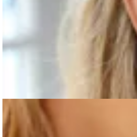
Irene
Aros Petit
$ 690
$ 552
20
% OFF