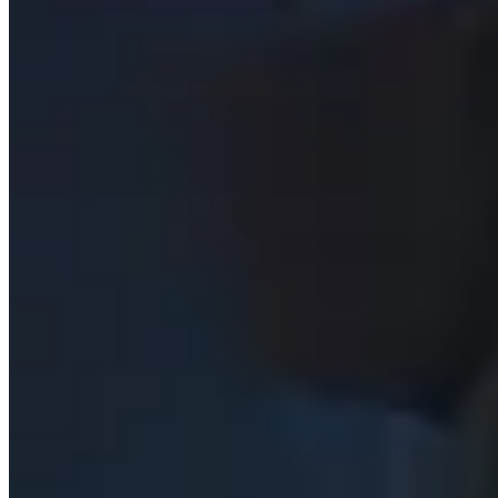
INDRA
Remera God – Solo Leveling
$ 1.657