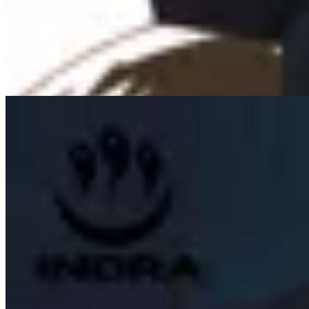
Remera Toji Fushiguro Jujutsu Kaisen
$ 1.657