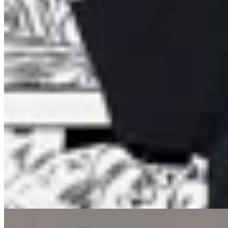
INDRA
Remera Naruto Uzumaki x Sasuke
Uchiha
$ 1.657