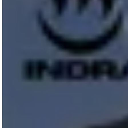
INDRA
Remera Inosuke Hashibira Demon Slayer