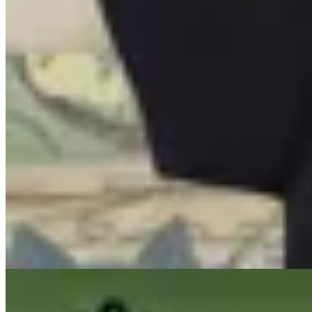
INDRA
Remera MaoMao – Diarios de la
Boticaria
$ 1.657