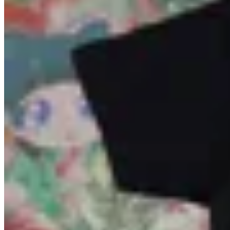
INDRA
Remera Jinshi x MaoMao
$ 1.657