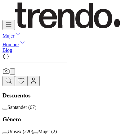
Mujer
Hombre
Blog
Descuentos
Santander
(
67
)
Género
Unisex
(
220
)
Mujer
(
2
)