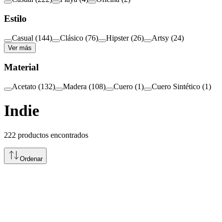
Estilo
Casual
(
144
)
Clásico
(
76
)
Hipster
(
26
)
Artsy
(
24
)
Ver más
Material
Acetato
(
132
)
Madera
(
108
)
Cuero
(
1
)
Cuero Sintético
(
1
)
Indie
222
productos encontrados
Ordenar