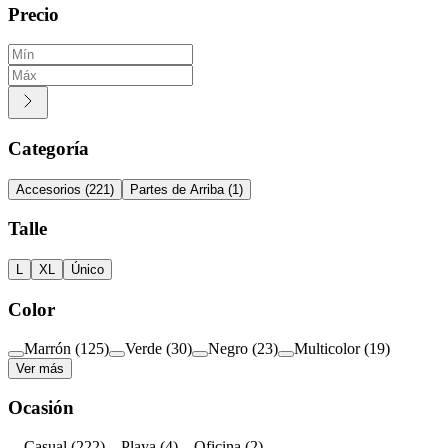
Precio
Categoría
Accesorios
(
221
)
Partes de Arriba
(
1
)
Talle
L
XL
Único
Color
Marrón
(
125
)
Verde
(
30
)
Negro
(
23
)
Multicolor
(
19
)
Ver más
Ocasión
Casual
(
222
)
Playa
(
4
)
Oficina
(
2
)