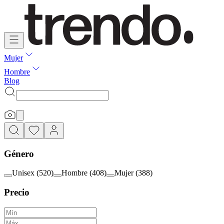
Mujer
Hombre
Blog
Género
Unisex
(
520
)
Hombre
(
408
)
Mujer
(
388
)
Precio