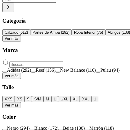
Categoría
Calzado
(
612
)
Partes de Arriba
(
192
)
Ropa Interior
(
75
)
Abrigos
(
138
)
Ver más
Marca
Adidas
(
292
)
Reef
(
156
)
New Balance
(
116
)
Pulau
(
94
)
Ver más
Talle
XXS
XS
S
S/M
M
L
L/XL
XL
XXL
1
Ver más
Color
Negro
(
294
)
Blanco
(
172
)
Beige
(
130
)
Marrón
(
118
)