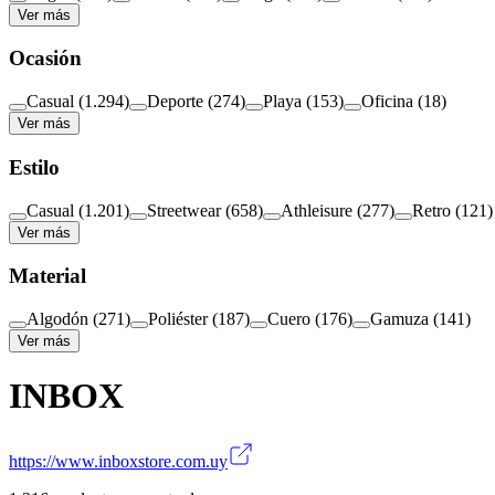
Ver más
Ocasión
Casual
(
1.294
)
Deporte
(
274
)
Playa
(
153
)
Oficina
(
18
)
Ver más
Estilo
Casual
(
1.201
)
Streetwear
(
658
)
Athleisure
(
277
)
Retro
(
121
)
Ver más
Material
Algodón
(
271
)
Poliéster
(
187
)
Cuero
(
176
)
Gamuza
(
141
)
Ver más
INBOX
https://www.inboxstore.com.uy