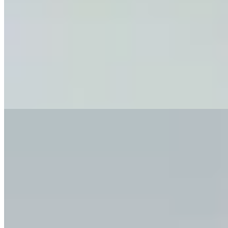
Hermod
Short Lycra 3:17
$ 1.790