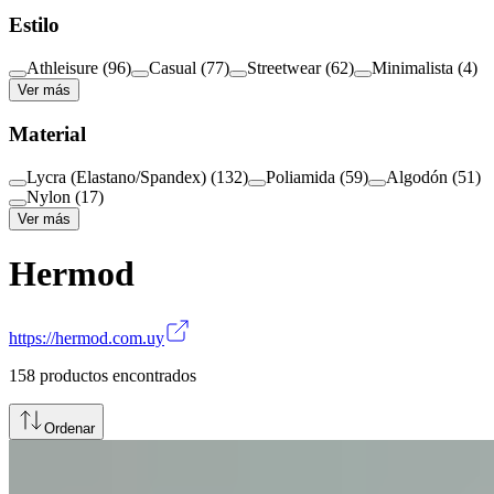
Estilo
Athleisure
(
96
)
Casual
(
77
)
Streetwear
(
62
)
Minimalista
(
4
)
Ver más
Material
Lycra (Elastano/Spandex)
(
132
)
Poliamida
(
59
)
Algodón
(
51
)
Nylon
(
17
)
Ver más
Hermod
https://hermod.com.uy
158
productos encontrados
Ordenar