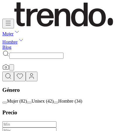
Mujer
Hombre
Blog
Género
Mujer
(
82
)
Unisex
(
42
)
Hombre
(
34
)
Precio