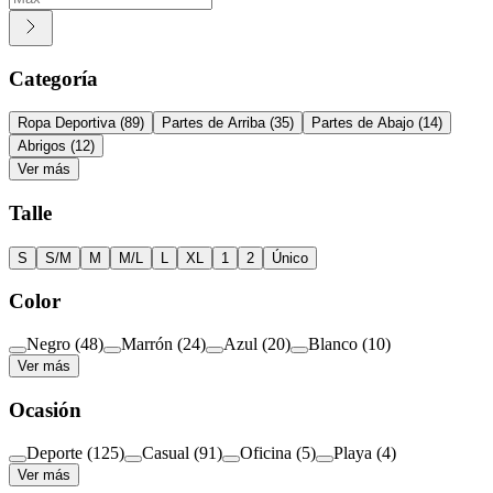
Categoría
Ropa Deportiva
(
89
)
Partes de Arriba
(
35
)
Partes de Abajo
(
14
)
Abrigos
(
12
)
Ver más
Talle
S
S/M
M
M/L
L
XL
1
2
Único
Color
Negro
(
48
)
Marrón
(
24
)
Azul
(
20
)
Blanco
(
10
)
Ver más
Ocasión
Deporte
(
125
)
Casual
(
91
)
Oficina
(
5
)
Playa
(
4
)
Ver más