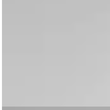
Hermod
Remera Oversize Vigilante
$ 1.590