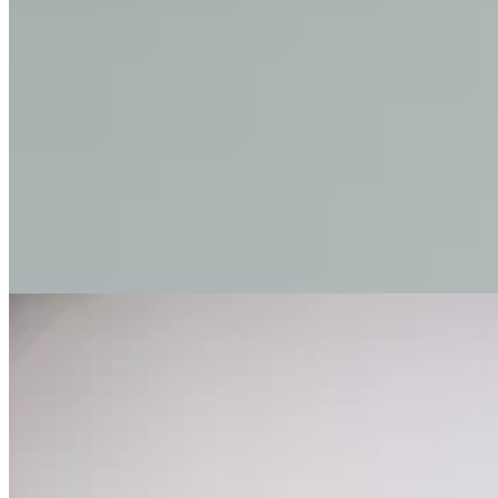
Hermod
Buzo Plush Eros
$ 1.690