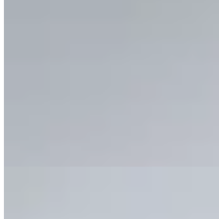
Hermod
Calza Larga Noche
$ 2.090