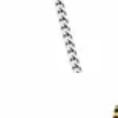
HENA.AX
Cadena Guide con Dije
$ 1.290
$ 897