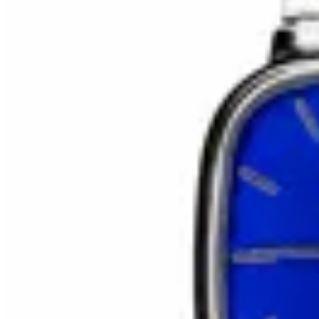
HENA.AX
Reloj Casio Quartz
$ 3.190
$ 2.590