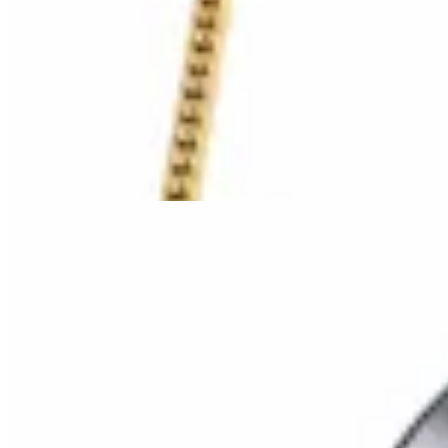
HENA.AX
Cadena Cubana Gold
$ 1.190