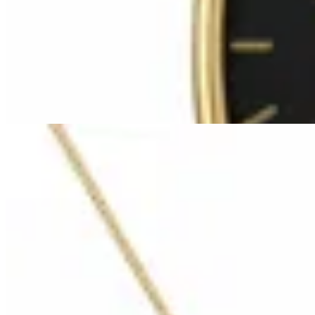
Reloj Casio Quartz
$ 3.190
$ 2.590
30
% OFF