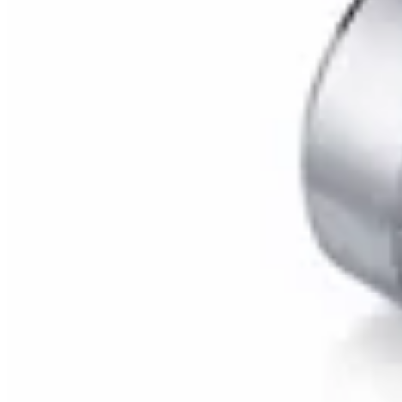
HENA.AX
Conjunto Anillos Silver Minimal
$ 390