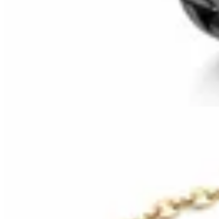
HENA.AX
Conjunto de Anillos Black Minimal
$ 390