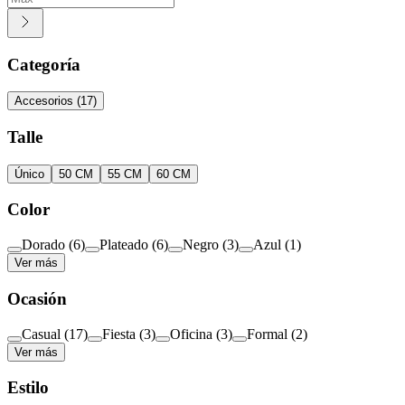
Categoría
Accesorios
(
17
)
Talle
Único
50 CM
55 CM
60 CM
Color
Dorado
(
6
)
Plateado
(
6
)
Negro
(
3
)
Azul
(
1
)
Ver más
Ocasión
Casual
(
17
)
Fiesta
(
3
)
Oficina
(
3
)
Formal
(
2
)
Ver más
Estilo