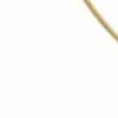
HENA.AX
Collar Ámbar
$ 490
$ 350