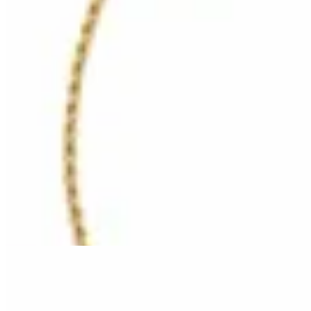
HENA.AX
Conjunto Cadena y Pulsera Turbillón
$ 990