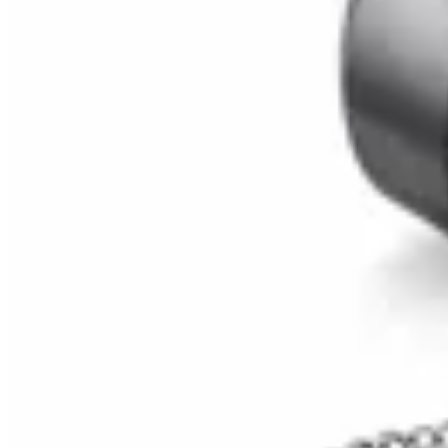
HENA.AX
Conjunto de Anillos Black
$ 390