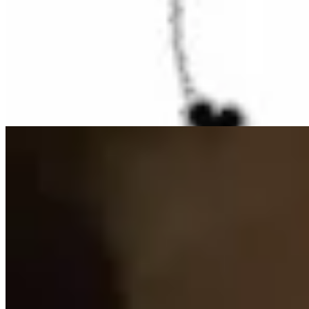
HENA.AX
Pulsera Trébol
$ 890