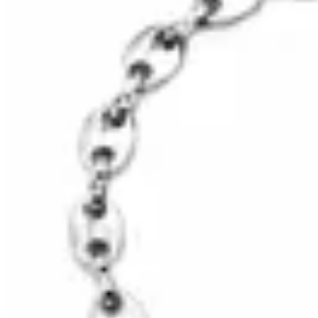
HENA.AX
Pulsera Kora
$ 890
$ 350