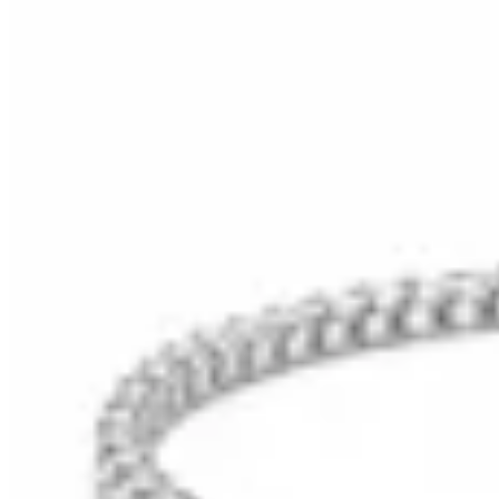
29
% OFF
HENA.AX
Pulsera Tennis Elastizada