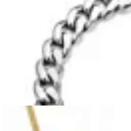
HENA.AX
Pulsera Cubana en Acero Inoxidable
$ 550