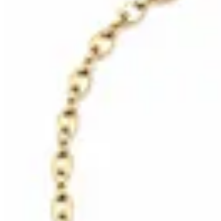
HENA.AX
Cadena Solea
$ 890