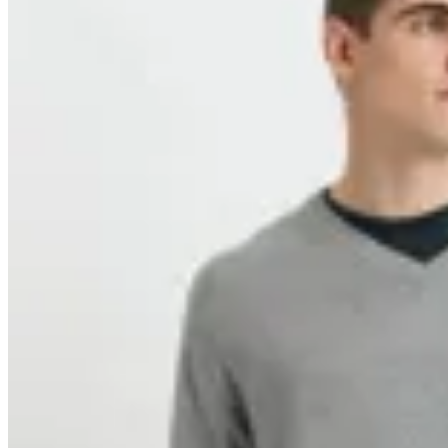
Harrington
Sweater Harrington Label