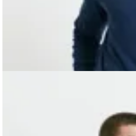
Harrington
Sweater Harrington Label
$ 1.790