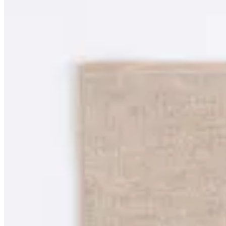
Harrington
Cuello Harry
$ 690
$ 590