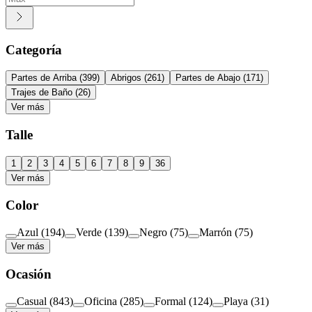
Categoría
Partes de Arriba
(
399
)
Abrigos
(
261
)
Partes de Abajo
(
171
)
Trajes de Baño
(
26
)
Ver más
Talle
1
2
3
4
5
6
7
8
9
36
Ver más
Color
Azul
(
194
)
Verde
(
139
)
Negro
(
75
)
Marrón
(
75
)
Ver más
Ocasión
Casual
(
843
)
Oficina
(
285
)
Formal
(
124
)
Playa
(
31
)