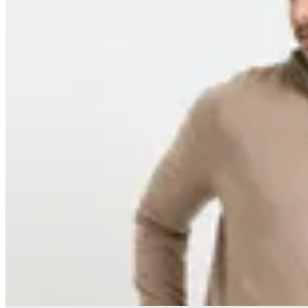
Harrington
Remera Harry
$ 2.950