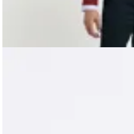
Sweater Harrington Label
$ 1.790