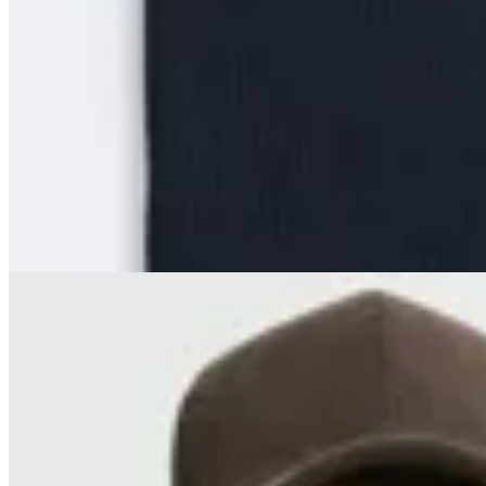
Harrington
Cuello Harry
$ 690
$ 590