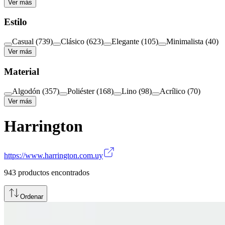
Ver más
Estilo
Casual
(
739
)
Clásico
(
623
)
Elegante
(
105
)
Minimalista
(
40
)
Ver más
Material
Algodón
(
357
)
Poliéster
(
168
)
Lino
(
98
)
Acrílico
(
70
)
Ver más
Harrington
https://www.harrington.com.uy
943
productos encontrados
Ordenar