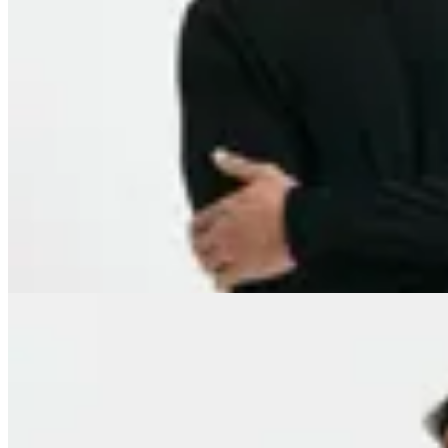
Harrington
Sweater Harrington Label
$ 1.790