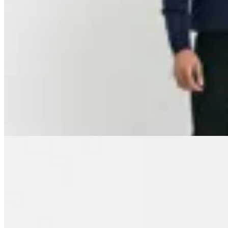
Harrington
Remera Harry
$ 2.950