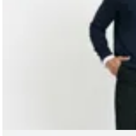
Harrington
Sweater Harrington Label
$ 1.790