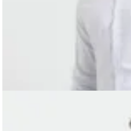
Harrington
Camisa Harrington Select
$ 2.490