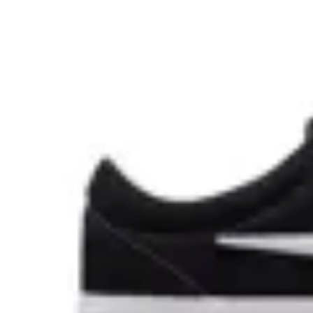
Nike
Championes Nike Charge Suede
en
Global Sports
$ 3.990