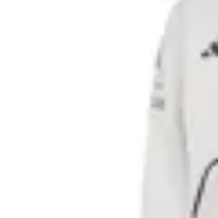
Adidas
Campera adidas Audi Revolut F1 Team
en
Global Sports
$ 5.990