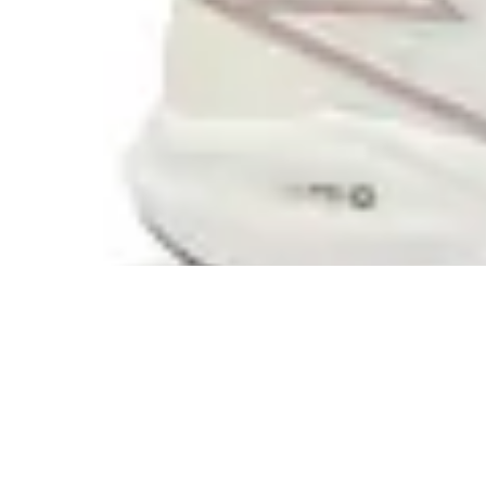
361
Championes 361 Fast Wind CQT
en
Global Sports
$ 4.990