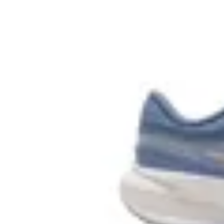
Nike
Championes Nike Star Runner 5
en
Global Sports
$ 3.690