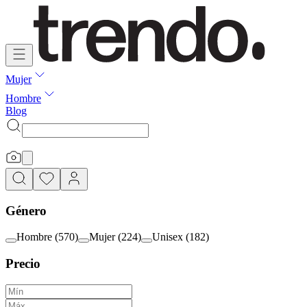
Mujer
Hombre
Blog
Género
Hombre
(
570
)
Mujer
(
224
)
Unisex
(
182
)
Precio