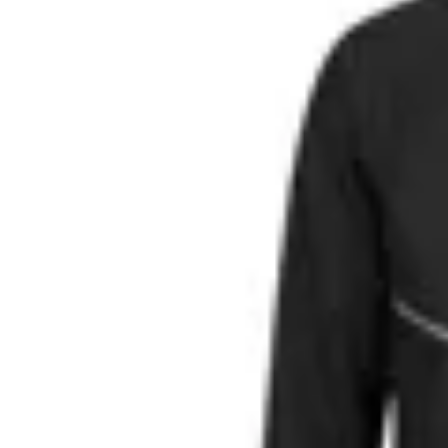
Nike
Campera Nike Rapel Miller
en
Global Sports
$ 4.990