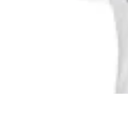
Adidas
Remera Adidas Piloto Mercedes AMG
Petronas
en
Global Sports
$ 5.990