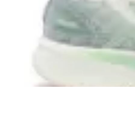
361
Championes 361° Quikfoam Infinity 5.0
en
Global Sports
$ 3.990