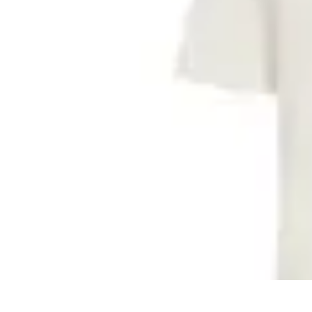
Adidas
Remera adidas Silver Arrows Mercedes
F1 Team
en
Global Sports
$ 1.490