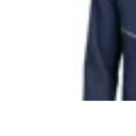
Nike
Campera Nike Rapel Miller
en
Global Sports
$ 4.990