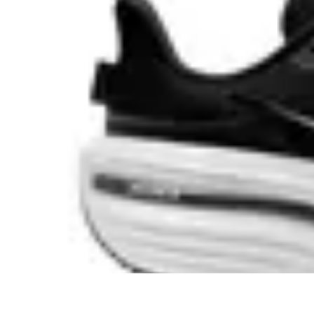
Nike
Championes Nike Winflo 12
en
Global Sports
$ 6.290