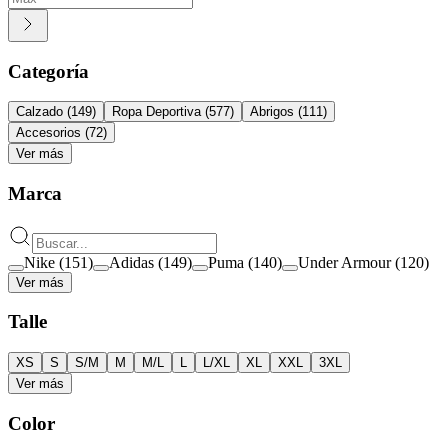
Categoría
Calzado
(
149
)
Ropa Deportiva
(
577
)
Abrigos
(
111
)
Accesorios
(
72
)
Ver más
Marca
Nike
(
151
)
Adidas
(
149
)
Puma
(
140
)
Under Armour
(
120
)
Ver más
Talle
XS
S
S/M
M
M/L
L
L/XL
XL
XXL
3XL
Ver más
Color