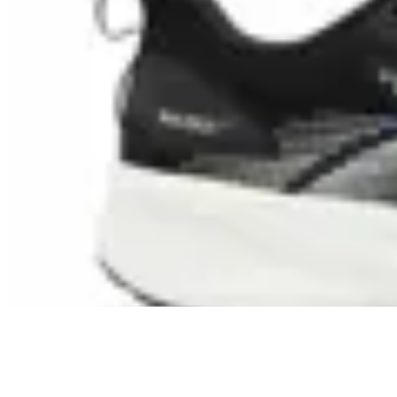
361
Championes 361° Quikfoam Infinity 5.0
en
Global Sports
$ 3.990