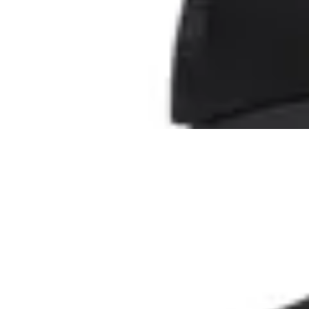
Gorra Nike Rise
en
Global Sports
$ 1.690