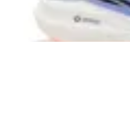
en
Global Sports
$ 4.990