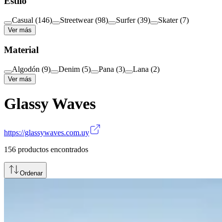
Estilo
Casual
(
146
)
Streetwear
(
98
)
Surfer
(
39
)
Skater
(
7
)
Ver más
Material
Algodón
(
9
)
Denim
(
5
)
Pana
(
3
)
Lana
(
2
)
Ver más
Glassy Waves
https://glassywaves.com.uy
156
productos encontrados
Ordenar