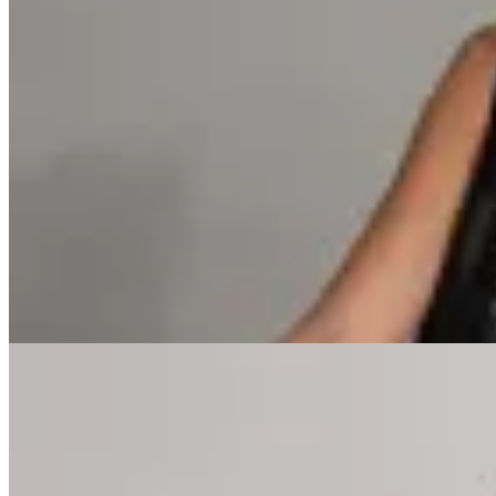
GENORA
Chaleco Boho
$ 2.390