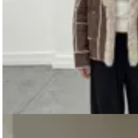
GENORA
Gamulan Segovia
$ 4.890
$ 4.156