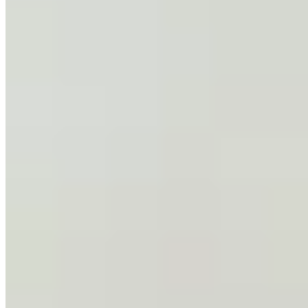
GENORA
Gamulán Segovia