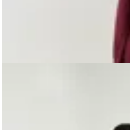
GENORA
Vestido Manhattan Bordeaux
$ 3.490