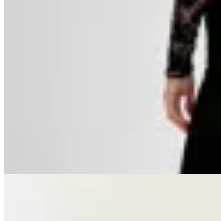
GENORA
Pantalón Ardid
$ 2.690