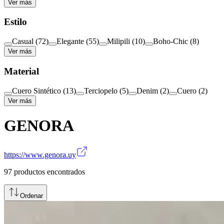
Ver más
Estilo
Casual
(
72
)
Elegante
(
55
)
Milipili
(
10
)
Boho-Chic
(
8
)
Ver más
Material
Cuero Sintético
(
13
)
Terciopelo
(
5
)
Denim
(
2
)
Cuero
(
2
)
Ver más
GENORA
https://www.genora.uy
97
productos encontrados
Ordenar