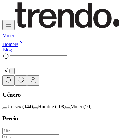
Mujer
Hombre
Blog
Género
Unisex
(
144
)
Hombre
(
108
)
Mujer
(
50
)
Precio