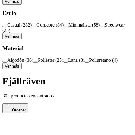
Ver más
Estilo
Casual
(
282
)
Gorpcore
(
84
)
Minimalista
(
58
)
Streetwear
(
25
)
Ver más
Material
Algodón
(
36
)
Poliéster
(
25
)
Lana
(
8
)
Poliuretano
(
4
)
Ver más
Fjällräven
302
productos encontrados
Ordenar