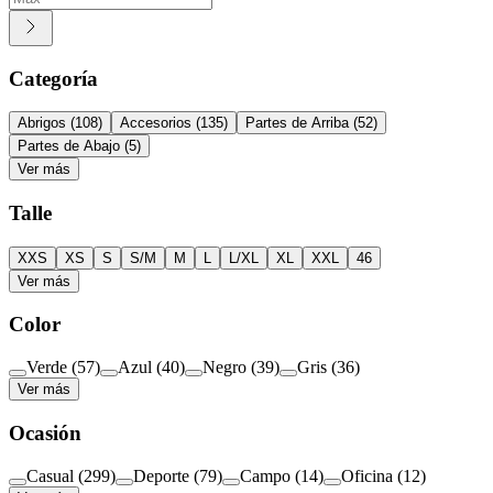
Categoría
Abrigos
(
108
)
Accesorios
(
135
)
Partes de Arriba
(
52
)
Partes de Abajo
(
5
)
Ver más
Talle
XXS
XS
S
S/M
M
L
L/XL
XL
XXL
46
Ver más
Color
Verde
(
57
)
Azul
(
40
)
Negro
(
39
)
Gris
(
36
)
Ver más
Ocasión
Casual
(
299
)
Deporte
(
79
)
Campo
(
14
)
Oficina
(
12
)