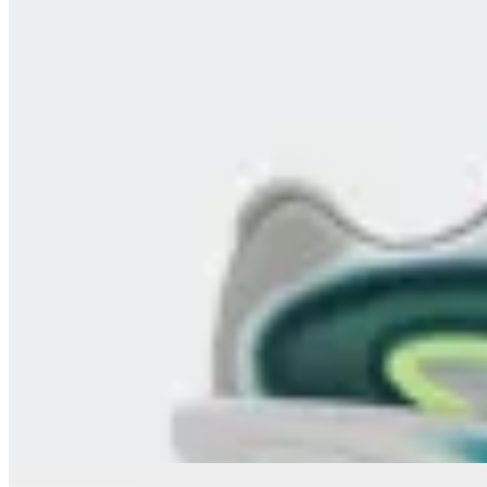
New Balance
Championes New Balance Ellipse
en
FitPoint
$ 8.590