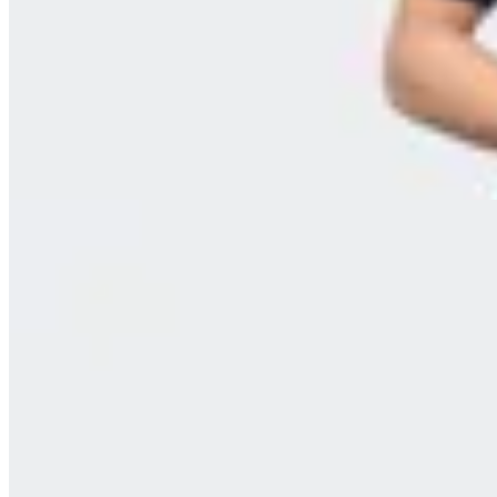
Remera Umbro Vive
en
FitPoint
$ 1.190