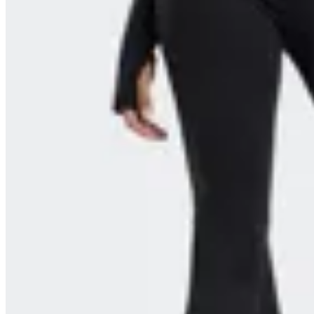
Fabletics
Pantalón Acampanado Fabletics Oasis
PureLuxe
en
FitPoint
$ 3.590