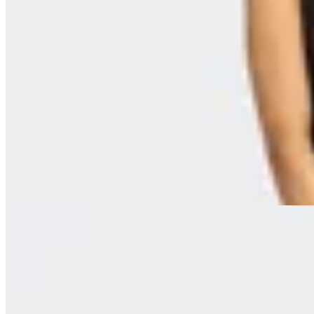
New Balance
Musculosa New Balance Drapey Tank
en
FitPoint
$ 1.790