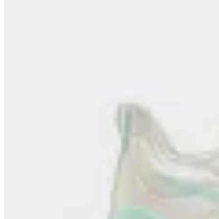
Reebok
Championes Reebok Nano Gym
en
FitPoint
$ 6.690