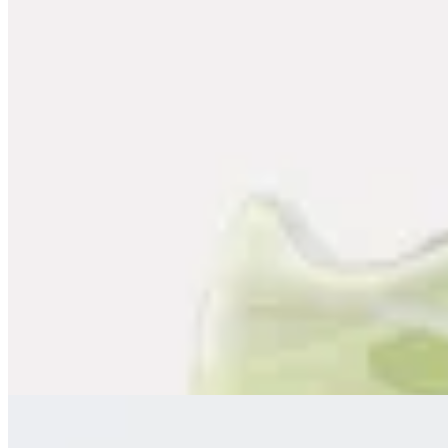
Reebok
Championes Reebok Nano X5
en
FitPoint
$ 8.990