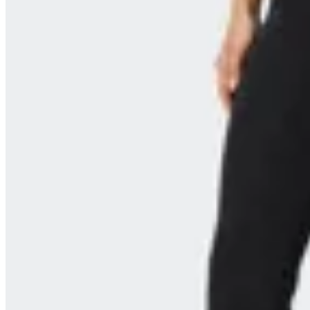
Fabletics
Pantalón Fabletics Campana PureLuxe
en
FitPoint