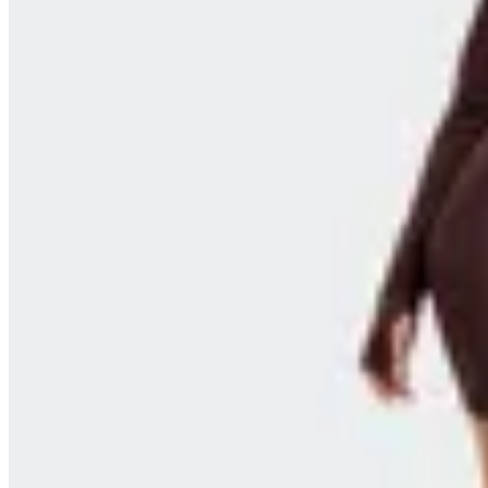
Fabletics
Short Fabletics On-The-Go PowerHold
en
FitPoint
$ 2.890