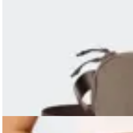
Fabletics
Riñonera Fabletics The Belt Bag
en
FitPoint
$ 1.690