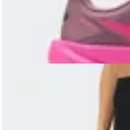
Championes New Balance FuelCell Rebel
v5
en
FitPoint
$ 8.590