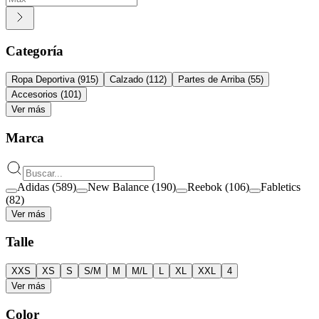
Categoría
Ropa Deportiva
(
915
)
Calzado
(
112
)
Partes de Arriba
(
55
)
Accesorios
(
101
)
Ver más
Marca
Adidas
(
589
)
New Balance
(
190
)
Reebok
(
106
)
Fabletics
(
82
)
Ver más
Talle
XXS
XS
S
S/M
M
M/L
L
XL
XXL
4
Ver más
Color