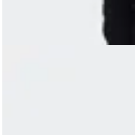
en
FitPoint
$ 2.490