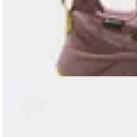
New Balance
Championes New Balance Fresh Foam X
Hierro v9
en
FitPoint
$ 8.990