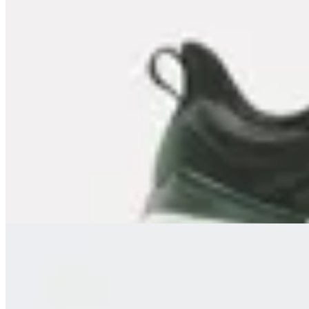
Reebok
Championes Reebok Nano Gym
en
FitPoint
$ 6.690