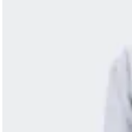
Reebok
Canguro Reebok Madison Logo
en
FitPoint
$ 2.490