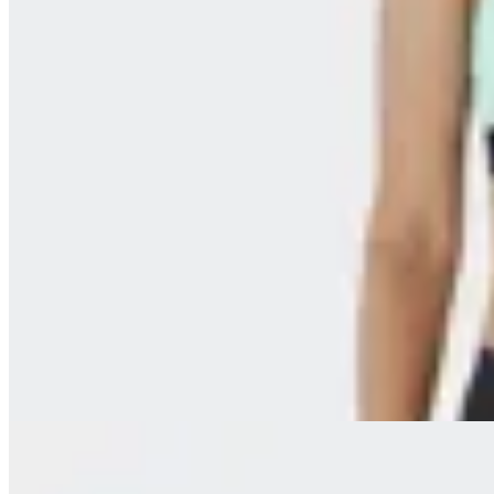
Reebok
Top Reebok Impact Run
en
FitPoint
$ 2.490