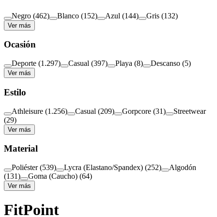
Negro
(
462
)
Blanco
(
152
)
Azul
(
144
)
Gris
(
132
)
Ver más
Ocasión
Deporte
(
1.297
)
Casual
(
397
)
Playa
(
8
)
Descanso
(
5
)
Ver más
Estilo
Athleisure
(
1.256
)
Casual
(
209
)
Gorpcore
(
31
)
Streetwear
(
29
)
Ver más
Material
Poliéster
(
539
)
Lycra (Elastano/Spandex)
(
252
)
Algodón
(
131
)
Goma (Caucho)
(
64
)
Ver más
FitPoint