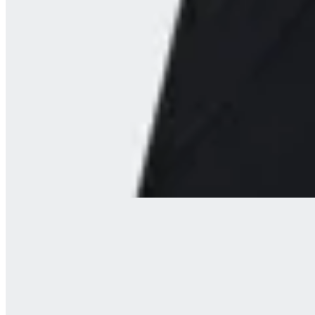
Umbro
Short Térmico Umbro
en
FitPoint
$ 1.290