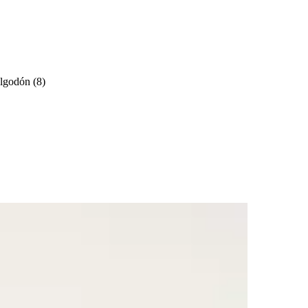
lgodón
(
8
)