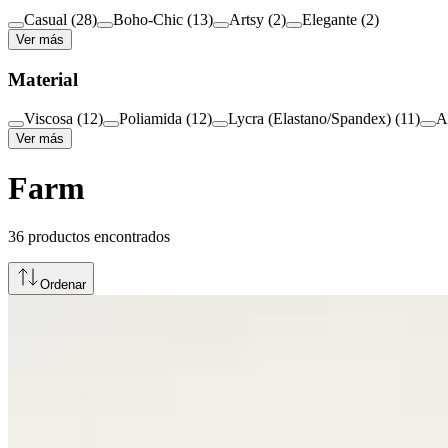
Casual
(
28
)
Boho-Chic
(
13
)
Artsy
(
2
)
Elegante
(
2
)
Ver más
Material
Viscosa
(
12
)
Poliamida
(
12
)
Lycra (Elastano/Spandex)
(
11
)
A
Ver más
Farm
36
productos encontrados
Ordenar