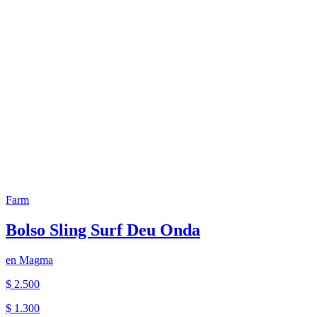
Farm
Bolso Sling Surf Deu Onda
en
Magma
$ 2.500
$ 1.300