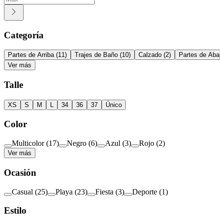
Categoría
Partes de Arriba
(
11
)
Trajes de Baño
(
10
)
Calzado
(
2
)
Partes de Aba
Ver más
Talle
XS
S
M
L
34
36
37
Único
Color
Multicolor
(
17
)
Negro
(
6
)
Azul
(
3
)
Rojo
(
2
)
Ver más
Ocasión
Casual
(
25
)
Playa
(
23
)
Fiesta
(
3
)
Deporte
(
1
)
Estilo