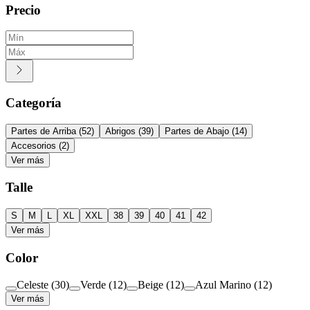
Precio
Categoría
Partes de Arriba
(
52
)
Abrigos
(
39
)
Partes de Abajo
(
14
)
Accesorios
(
2
)
Ver más
Talle
S
M
L
XL
XXL
38
39
40
41
42
Ver más
Color
Celeste
(
30
)
Verde
(
12
)
Beige
(
12
)
Azul Marino
(
12
)
Ver más