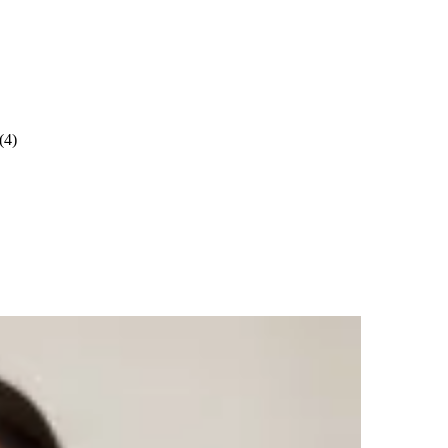
(
4
)