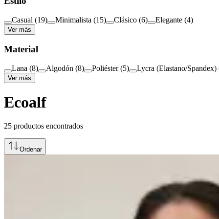
Estilo
Casual
(
19
)
Minimalista
(
15
)
Clásico
(
6
)
Elegante
(
4
)
Ver más
Material
Lana
(
8
)
Algodón
(
8
)
Poliéster
(
5
)
Lycra (Elastano/Spandex)
Ver más
Ecoalf
25
productos encontrados
Ordenar