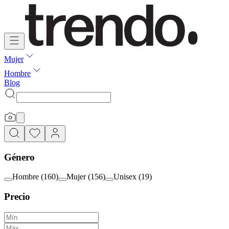
Mujer
Hombre
Blog
Género
Hombre
(
160
)
Mujer
(
156
)
Unisex
(
19
)
Precio