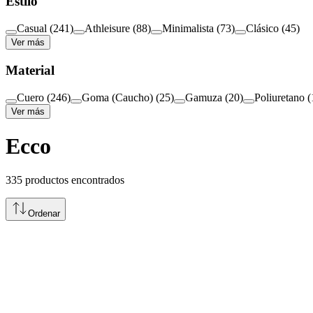
Estilo
Casual
(
241
)
Athleisure
(
88
)
Minimalista
(
73
)
Clásico
(
45
)
Ver más
Material
Cuero
(
246
)
Goma (Caucho)
(
25
)
Gamuza
(
20
)
Poliuretano
(
Ver más
Ecco
335
productos encontrados
Ordenar