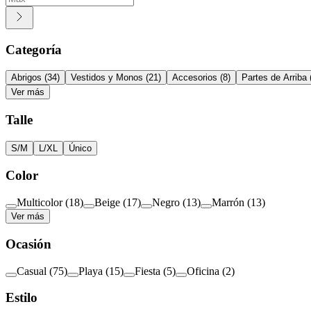
Categoría
Abrigos
(
34
)
Vestidos y Monos
(
21
)
Accesorios
(
8
)
Partes de Arriba
Ver más
Talle
S/M
L/XL
Único
Color
Multicolor
(
18
)
Beige
(
17
)
Negro
(
13
)
Marrón
(
13
)
Ver más
Ocasión
Casual
(
75
)
Playa
(
15
)
Fiesta
(
5
)
Oficina
(
2
)
Estilo