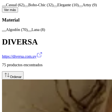
Casual
(
62
)
Boho-Chic
(
32
)
Elegante
(
10
)
Artsy
(
9
)
Ver más
Material
Algodón
(
70
)
Lana
(
8
)
DIVERSA
https://diversa.com.uy
75
productos encontrados
Ordenar