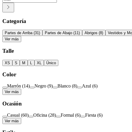
Categoría
Partes de Arriba
(
31
)
Partes de Abajo
(
11
)
Abrigos
(
8
)
Vestidos y M
Ver más
Talle
XS
S
M
L
XL
Único
Color
Marrón
(
14
)
Negro
(
9
)
Blanco
(
8
)
Azul
(
6
)
Ver más
Ocasión
Casual
(
60
)
Oficina
(
28
)
Formal
(
6
)
Fiesta
(
6
)
Ver más