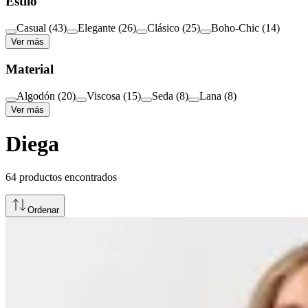
Estilo
Casual
(
43
)
Elegante
(
26
)
Clásico
(
25
)
Boho-Chic
(
14
)
Ver más
Material
Algodón
(
20
)
Viscosa
(
15
)
Seda
(
8
)
Lana
(
8
)
Ver más
Diega
64
productos encontrados
Ordenar