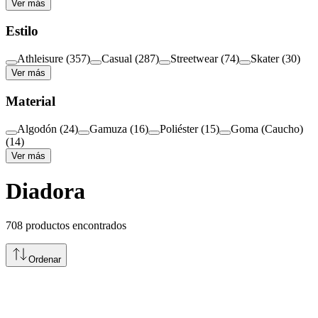
Ver más
Estilo
Athleisure
(
357
)
Casual
(
287
)
Streetwear
(
74
)
Skater
(
30
)
Ver más
Material
Algodón
(
24
)
Gamuza
(
16
)
Poliéster
(
15
)
Goma (Caucho)
(
14
)
Ver más
Diadora
708
productos encontrados
Ordenar