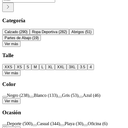
Categoría
Calzado
(
290
)
Ropa Deportiva
(
282
)
Abrigos
(
51
)
Partes de Abajo
(
19
)
Ver más
Talle
XXS
XS
S
M
L
XL
XXL
3XL
3.5
4
Ver más
Color
Negro
(
238
)
Blanco
(
133
)
Gris
(
53
)
Azul
(
46
)
Ver más
Ocasión
Deporte
(
500
)
Casual
(
344
)
Playa
(
30
)
Oficina
(
6
)