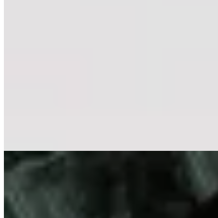
Deloalto
Baby Tee Uruguay
$ 1.590