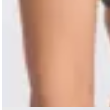
Deloalto
Bottom Less Ouke Selva
$ 1.850