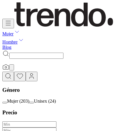
Mujer
Hombre
Blog
Género
Mujer
(
203
)
Unisex
(
24
)
Precio