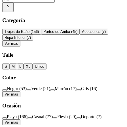
Categoría
Trajes de Baño
(
156
)
Partes de Arriba
(
45
)
Accesorios
(
7
)
Ropa Interior
(
7
)
Ver más
Talle
S
M
L
XL
Único
Color
Negro
(
53
)
Verde
(
21
)
Marrón
(
17
)
Gris
(
16
)
Ver más
Ocasión
Playa
(
166
)
Casual
(
77
)
Fiesta
(
29
)
Deporte
(
7
)
Ver más