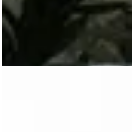
Deloalto
Pantalón Duo Iju
$ 2.390