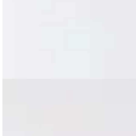
Deloalto
Top Cubic Pistacho
$ 1.850