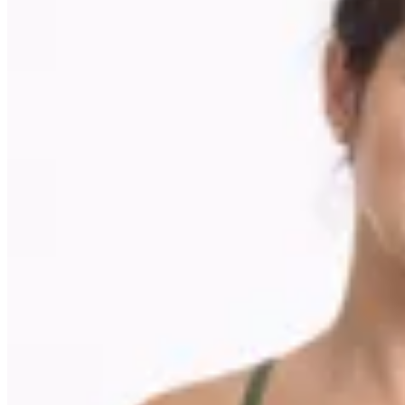
Deloalto
Top Boost Croco
$ 1.850