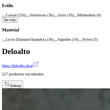
Estilo
Casual
(
216
)
Streetwear
(
36
)
Artsy
(
10
)
Minimalista
(
9
)
Ver más
Material
Lycra (Elastano/Spandex)
(
30
)
Algodón
(
19
)
Nylon
(
5
)
Deloalto
https://deloalto.shop
227
productos encontrados
Ordenar