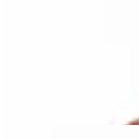
Deloalto
Top Iju Vale
$ 1.590