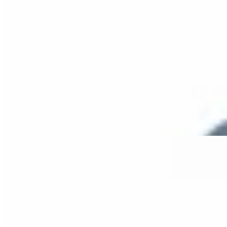
Deloalto
Top Iju dlxCaro
$ 1.590