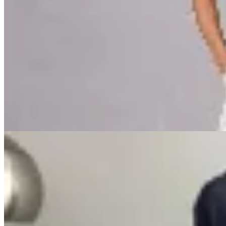
CRUDA
Pantalón Ritmo Crop
$ 7.290