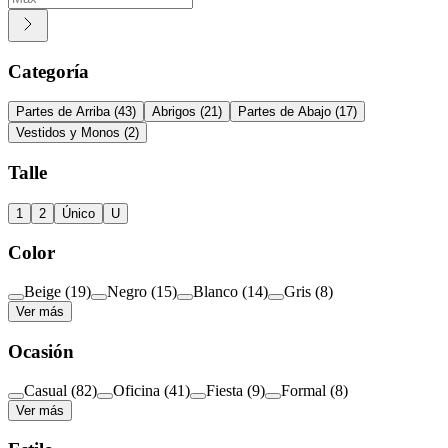
Categoría
Partes de Arriba
(
43
)
Abrigos
(
21
)
Partes de Abajo
(
17
)
Vestidos y Monos
(
2
)
Talle
1
2
Único
U
Color
Beige
(
19
)
Negro
(
15
)
Blanco
(
14
)
Gris
(
8
)
Ver más
Ocasión
Casual
(
82
)
Oficina
(
41
)
Fiesta
(
9
)
Formal
(
8
)
Ver más