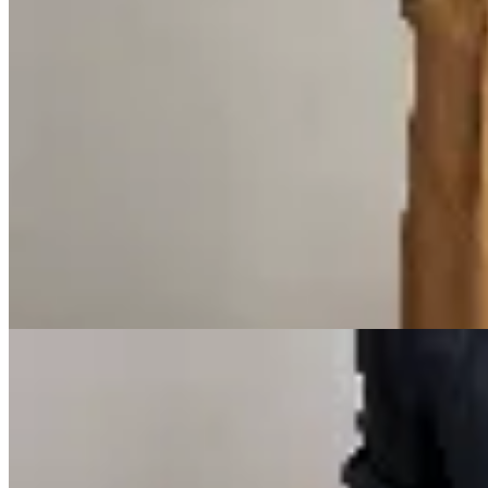
CRUDA
Pantalón wide leg Cruda
$ 9.990