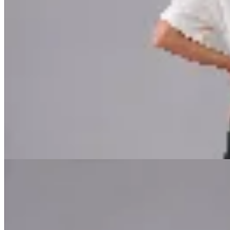
CRUDA
Remera Boxy The New Luxury
$ 1.990