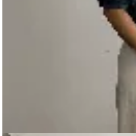
CRUDA
Pantalón wide leg Cruda
$ 9.990