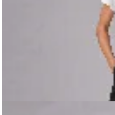
CRUDA
Pantalón Ritmo Crop
$ 7.290