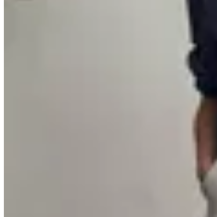
CRUDA
Pantalón wide leg Cruda