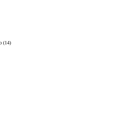
o
(
14
)