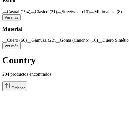
Estilo
Casual
(
194
)
Clásico
(
21
)
Streetwear
(
10
)
Minimalista
(
8
)
Ver más
Material
Cuero
(
66
)
Gamuza
(
22
)
Goma (Caucho)
(
16
)
Cuero Sintétic
Ver más
Country
204
productos encontrados
Ordenar