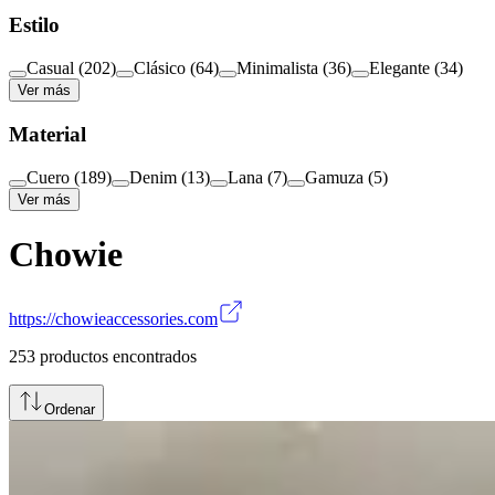
Estilo
Casual
(
202
)
Clásico
(
64
)
Minimalista
(
36
)
Elegante
(
34
)
Ver más
Material
Cuero
(
189
)
Denim
(
13
)
Lana
(
7
)
Gamuza
(
5
)
Ver más
Chowie
https://chowieaccessories.com
253
productos encontrados
Ordenar