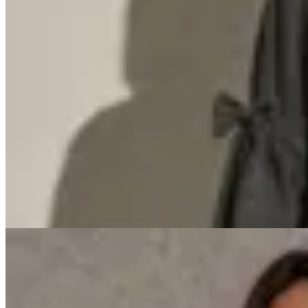
Mandarine Chic
Blusa Provence
en
Cheska
$ 2.990