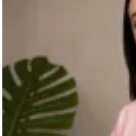
Morfema
Buzo Morfema
en
Cheska
$ 1.590