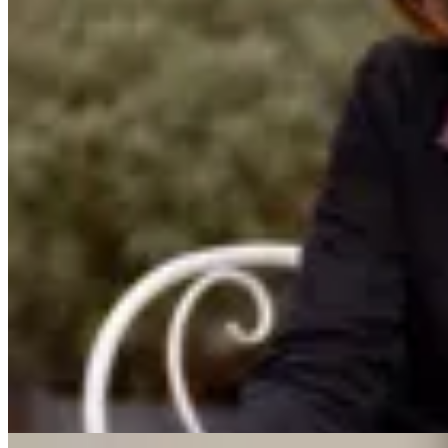
Mandarine Chic
Chaqueta Mix
en
Cheska
$ 3.690