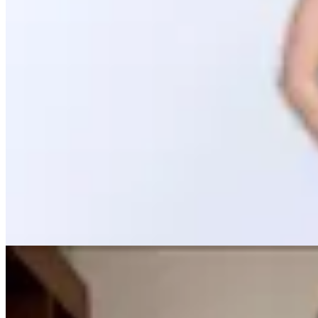
Amara
Vestido Blair
en
Cheska
$ 8.500