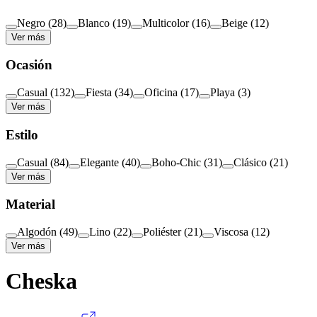
Negro
(
28
)
Blanco
(
19
)
Multicolor
(
16
)
Beige
(
12
)
Ver más
Ocasión
Casual
(
132
)
Fiesta
(
34
)
Oficina
(
17
)
Playa
(
3
)
Ver más
Estilo
Casual
(
84
)
Elegante
(
40
)
Boho-Chic
(
31
)
Clásico
(
21
)
Ver más
Material
Algodón
(
49
)
Lino
(
22
)
Poliéster
(
21
)
Viscosa
(
12
)
Ver más
Cheska