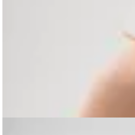
Lamode
Necessaire Antonia
en
Cheska
$ 1.320