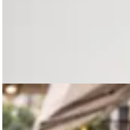
Lamode
Necessaire Antonia
en
Cheska
$ 1.320