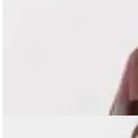
RP Boutique
Sweater Josephine
en
Cheska
$ 3.070