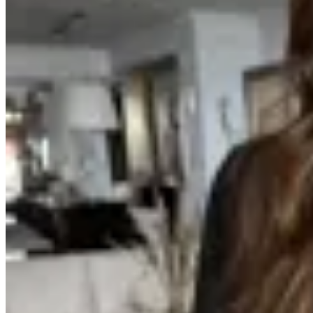
Mandarine Chic
Camisa Bristol
en
Cheska
$ 3.490