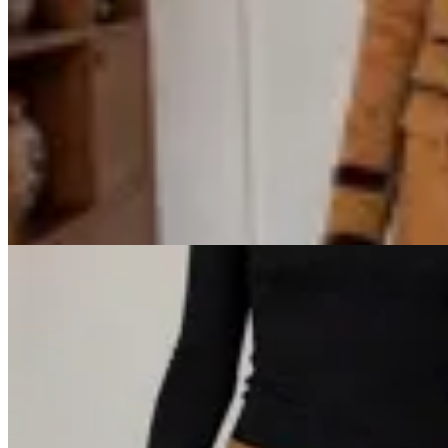
Mandarine Chic
Chaqueta Tribeca
en
Cheska
$ 3.890