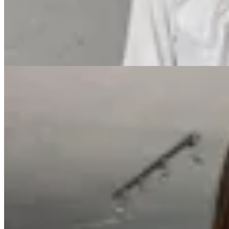
en
Cheska
$ 2.690