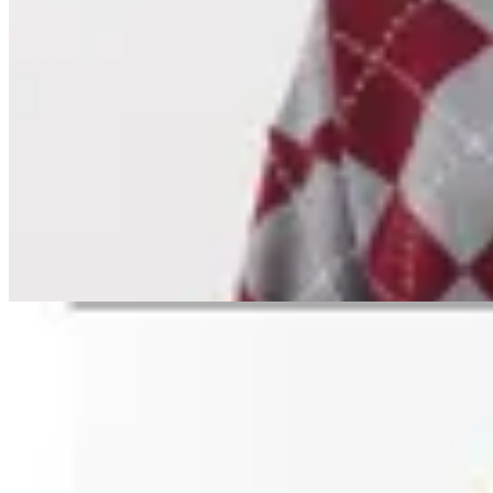
RP Boutique
Sweater Copenhague
en
Cheska
$ 3.290