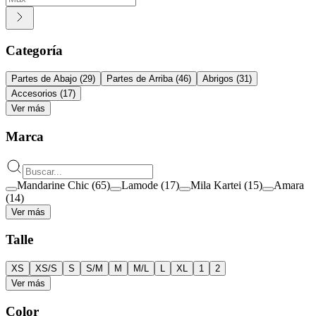
Categoría
Partes de Abajo
(
29
)
Partes de Arriba
(
46
)
Abrigos
(
31
)
Accesorios
(
17
)
Ver más
Marca
Mandarine Chic
(
65
)
Lamode
(
17
)
Mila Kartei
(
15
)
Amara
(
14
)
Ver más
Talle
XS
XS/S
S
S/M
M
M/L
L
XL
1
2
Ver más
Color