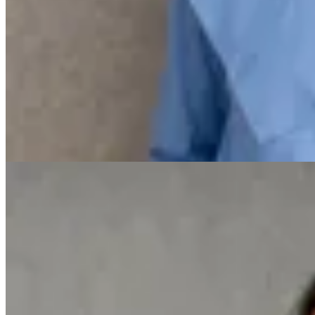
Mandarine Chic
Camisa Ursula
en
Cheska
$ 2.690