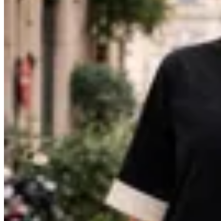
Mandarine Chic
Capa Montenegro
en
Cheska
$ 4.090