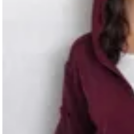
Mandarine Chic
Hoodie Go
en
Cheska
$ 4.200