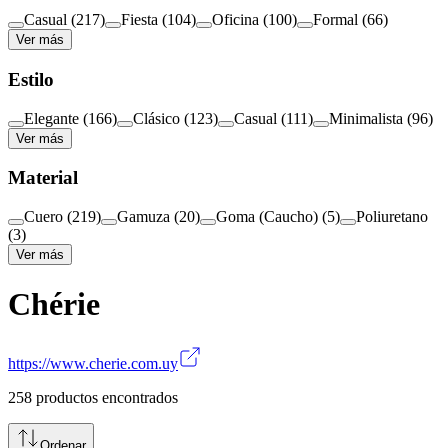
Casual
(
217
)
Fiesta
(
104
)
Oficina
(
100
)
Formal
(
66
)
Ver más
Estilo
Elegante
(
166
)
Clásico
(
123
)
Casual
(
111
)
Minimalista
(
96
)
Ver más
Material
Cuero
(
219
)
Gamuza
(
20
)
Goma (Caucho)
(
5
)
Poliuretano
(
3
)
Ver más
Chérie
https://www.cherie.com.uy
258
productos encontrados
Ordenar