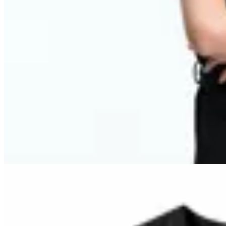
Vicolo
Chaleco sastrero
en
Magma
$ 7.800
$ 4.700