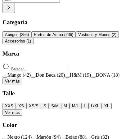
Categoría
Abrigos
(
256
)
Partes de Arriba
(
236
)
Vestidos y Monos
(
2
)
Accesorios
(
1
)
Marca
Mango
(
42
)
Don Baez
(
20
)
H&M
(
19
)
BONA
(
18
)
Ver más
Talle
XXS
XS
XS/S
S
S/M
M
M/L
L
L/XL
XL
Ver más
Color
Negro
(
124
)
Marrón
(
94
)
Beige
(
88
)
Gris
(
32
)