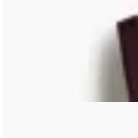
H&M
Chaleco Sastrero
$ 1.499