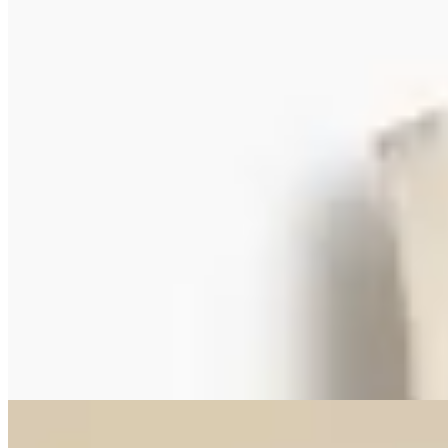
H&M
Chaleco sastrero
$ 1.499