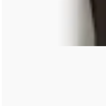
H&M
Chaleco sastrero
$ 1.499