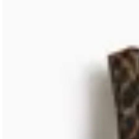
H&M
Chaleco Sastrero con Estampado de
Leopardo
$ 1.499