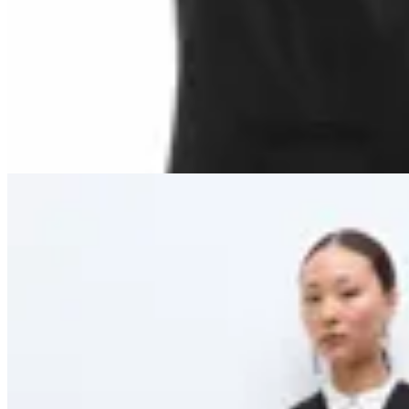
Touch ME
Chaleco Sastrero
$ 990