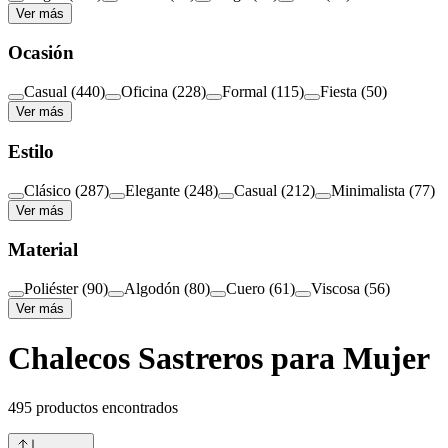
Ver más
Ocasión
Casual
(
440
)
Oficina
(
228
)
Formal
(
115
)
Fiesta
(
50
)
Ver más
Estilo
Clásico
(
287
)
Elegante
(
248
)
Casual
(
212
)
Minimalista
(
77
)
Ver más
Material
Poliéster
(
90
)
Algodón
(
80
)
Cuero
(
61
)
Viscosa
(
56
)
Ver más
Chalecos Sastreros para Mujer
495
productos encontrados