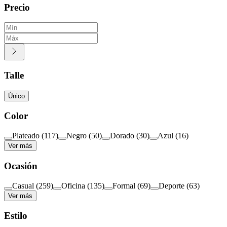
Precio
Talle
Único
Color
Plateado
(
117
)
Negro
(
50
)
Dorado
(
30
)
Azul
(
16
)
Ver más
Ocasión
Casual
(
259
)
Oficina
(
135
)
Formal
(
69
)
Deporte
(
63
)
Ver más
Estilo