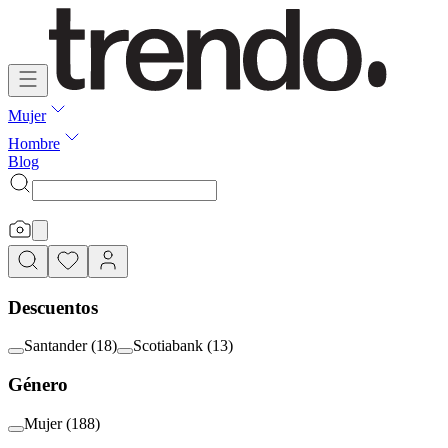
Mujer
Hombre
Blog
Descuentos
Santander
(
18
)
Scotiabank
(
13
)
Género
Mujer
(
188
)