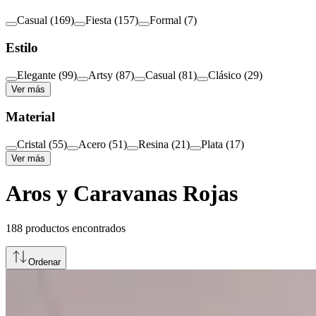
Casual
(
169
)
Fiesta
(
157
)
Formal
(
7
)
Estilo
Elegante
(
99
)
Artsy
(
87
)
Casual
(
81
)
Clásico
(
29
)
Ver más
Material
Cristal
(
55
)
Acero
(
51
)
Resina
(
21
)
Plata
(
17
)
Ver más
Aros y Caravanas Rojas
188
productos encontrados
Ordenar