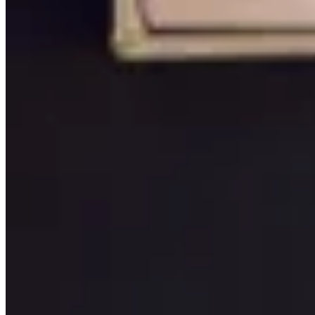
CALIFORNIAN
Set de Anillos Royale Plata 925
$ 10.980