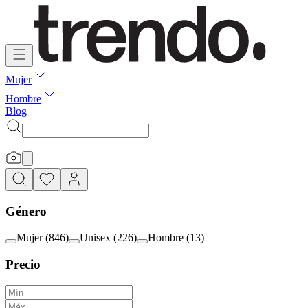
Mujer
Hombre
Blog
Género
Mujer
(
846
)
Unisex
(
226
)
Hombre
(
13
)
Precio