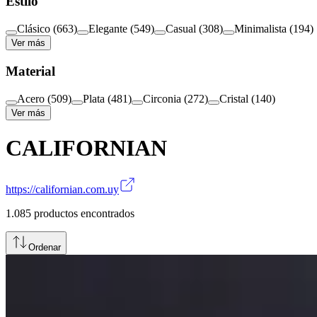
Estilo
Clásico
(
663
)
Elegante
(
549
)
Casual
(
308
)
Minimalista
(
194
)
Ver más
Material
Acero
(
509
)
Plata
(
481
)
Circonia
(
272
)
Cristal
(
140
)
Ver más
CALIFORNIAN
https://californian.com.uy
1.085
productos encontrados
Ordenar