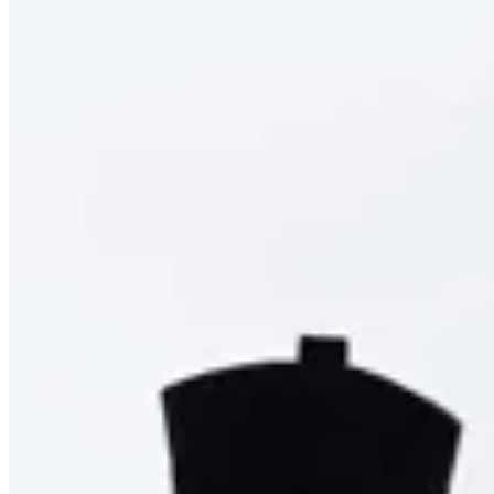
50
% OFF
TRINY
Bota Paddock Saldra
$ 2.390
$ 1.912