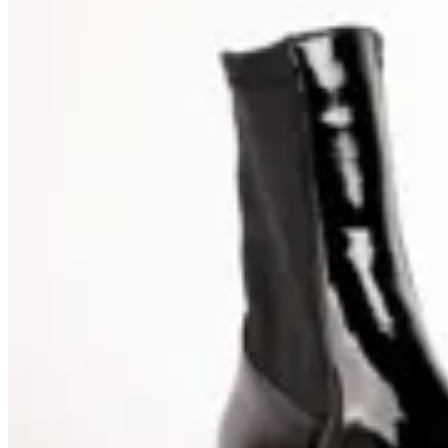
11
% OFF
TRINY
Bota Paddock Debbie