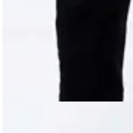
TRINY
Bota Daniel Cassin Dert
$ 2.990