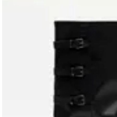
50
% OFF
TRINY
Bota Piece of Cake Sesud