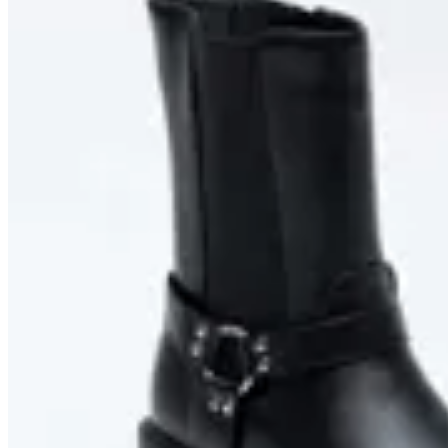
55
% OFF
TRINY
Bota Paddock Zurich
$ 1.990
$ 1.692