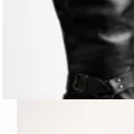
TRINY
Bota Cuero Tango Caña Larga con
Hebillas
$ 4.990
$ 4.491