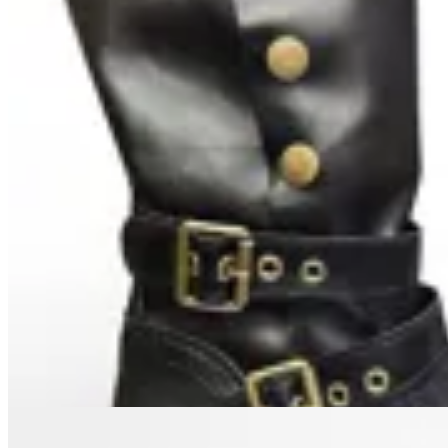
22
% OFF
TRINY
Bota Dama X-8
$ 1.490