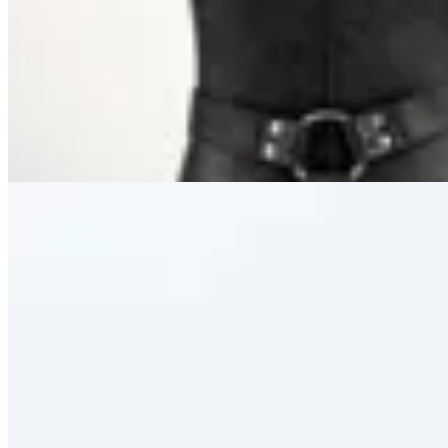
Bota Paddock Desan
$ 1.890
$ 945