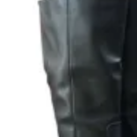
10
% OFF
TRINY
Bota de Mujer Athlefit
$ 1.290