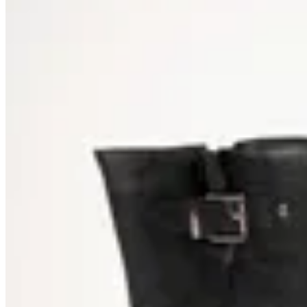
50
% OFF
TRINY