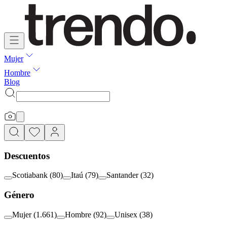
Mujer
Hombre
Blog
Descuentos
Scotiabank
(
80
)
Itaú
(
79
)
Santander
(
32
)
Género
Mujer
(
1.661
)
Hombre
(
92
)
Unisex
(
38
)