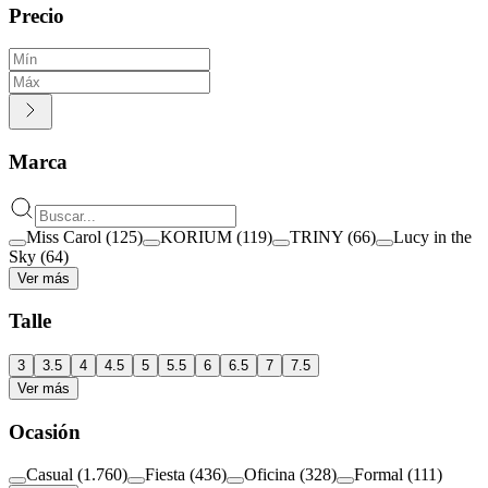
Precio
Marca
Miss Carol
(
125
)
KORIUM
(
119
)
TRINY
(
66
)
Lucy in the
Sky
(
64
)
Ver más
Talle
3
3.5
4
4.5
5
5.5
6
6.5
7
7.5
Ver más
Ocasión
Casual
(
1.760
)
Fiesta
(
436
)
Oficina
(
328
)
Formal
(
111
)