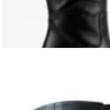
Bota Cuero Tango Caña Larga
$ 4.990
$ 4.491