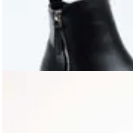
TRINY
Bota Paddock Karl
$ 1.790
$ 1.593