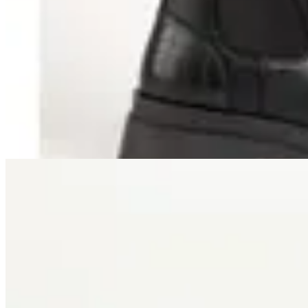
TRINY
Bota Paddock Organ
$ 1.890
$ 945