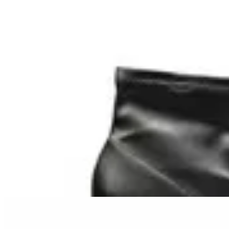
15
% OFF
TRINY
Bota Ana Paula 73018
$ 2.490
$ 1.992