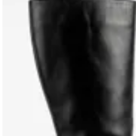
55
% OFF
TRINY