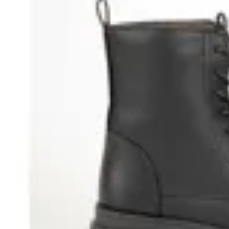
18
% OFF
TRINY
Bota Paddock Sula
$ 1.890
$ 945