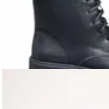
TRINY
Bota Paddock Borgia
$ 1.990
$ 995