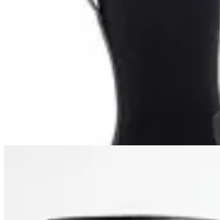
TRINY
Bota Paddock Trapper
$ 2.290
$ 1.031