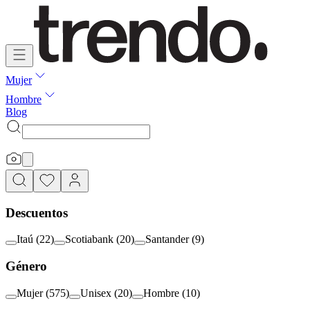
Mujer
Hombre
Blog
Descuentos
Itaú
(
22
)
Scotiabank
(
20
)
Santander
(
9
)
Género
Mujer
(
575
)
Unisex
(
20
)
Hombre
(
10
)