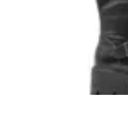
KORIUM
Bota caña alta Korium Fiala
en
Toto Calzados
$ 2.990
$ 2.390