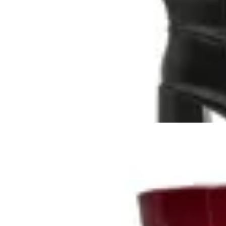
Bota Caña Alta Korium Tahira
en
Toto Calzados
$ 3.990
$ 2.990
25
% OFF