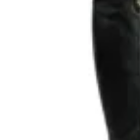
17
% OFF
VIA MARTE
Bota Caña Alta Via Marte Ara