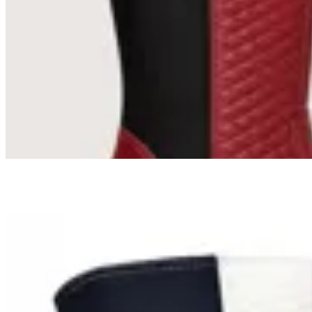
Bota Benditas Mujeres Caña Larga con
Neopreno
$ 1.990
$ 995