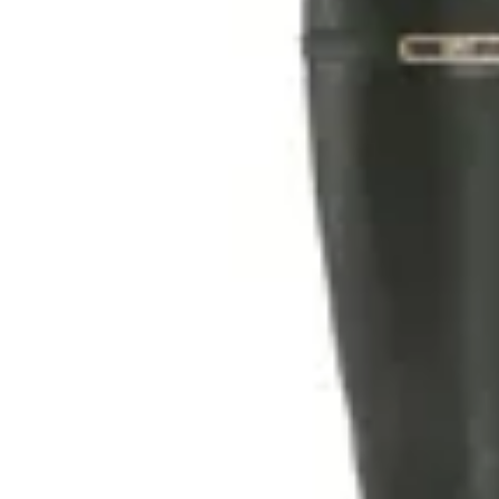
VIA MARTE
Bota caña alta Via Marte
en
Toto Calzados