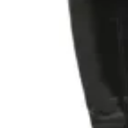
30
% OFF
KORIUM