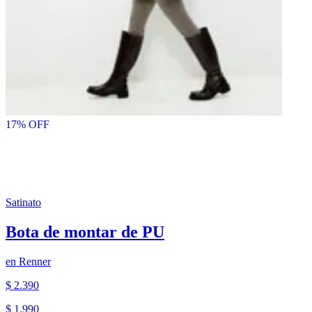
50
% OFF
17
% OFF
Satinato
Bota de montar de PU
en
Renner
$ 2.390
$ 1.990