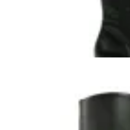
en
Toto Calzados
$ 5.490
$ 3.990
27
% OFF