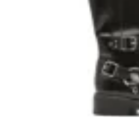
KORIUM
Bota caña alta Korium Garazi
en
Toto Calzados
$ 3.290
$ 2.490