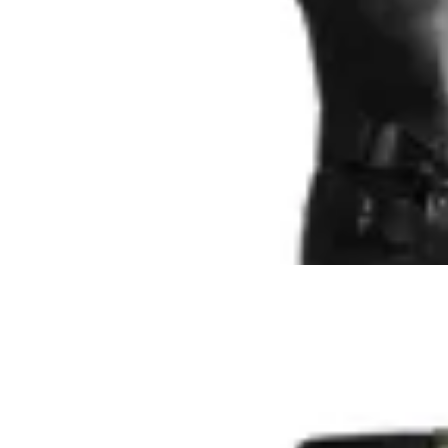
MARCO DONATTI
Bota Caña Alta Marco Donatti Barbara
en
Toto Calzados
$ 5.990
$ 4.990