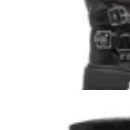
KORIUM
Bota caña alta Korium Nahia
en
Toto Calzados
$ 3.990
$ 2.790