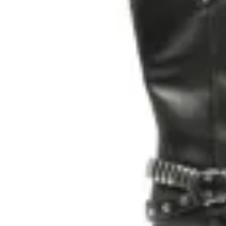
KORIUM
Bota caña alta Korium Ibona
en
Toto Calzados
$ 3.290
$ 2.490