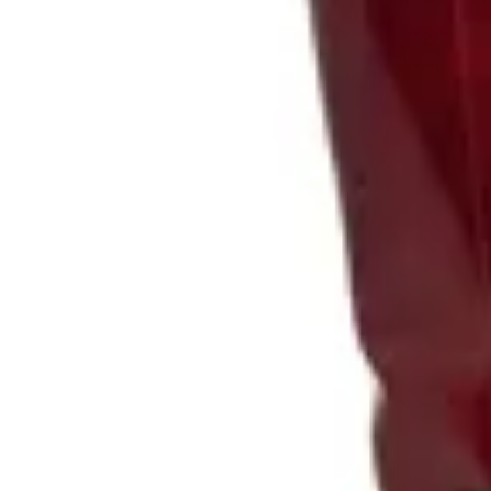
KORIUM
Bota caña alta Korium Sira