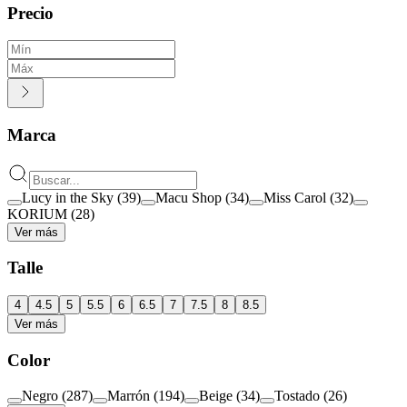
Precio
Marca
Lucy in the Sky
(
39
)
Macu Shop
(
34
)
Miss Carol
(
32
)
KORIUM
(
28
)
Ver más
Talle
4
4.5
5
5.5
6
6.5
7
7.5
8
8.5
Ver más
Color
Negro
(
287
)
Marrón
(
194
)
Beige
(
34
)
Tostado
(
26
)