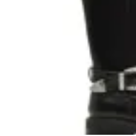
KORIUM
Bota caña alta Korium Jamaria
en
Toto Calzados
$ 3.290
$ 1.600