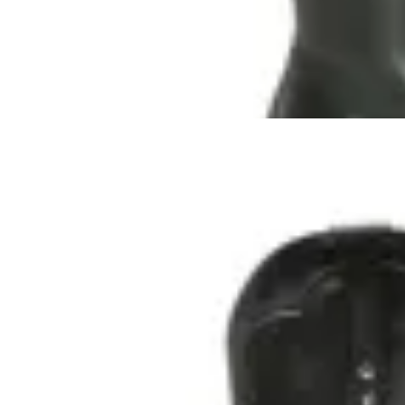
$ 5.690
$ 3.990
30
% OFF