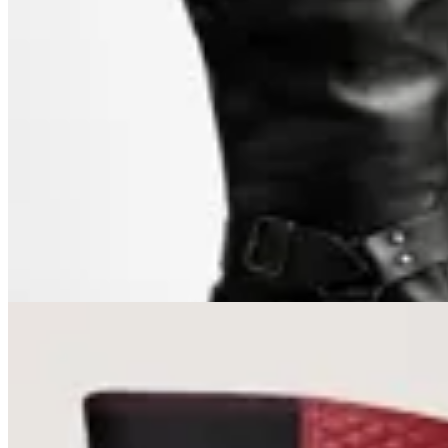
TRINY
Bota Cuero Tango Caña Larga con
Hebillas
$ 4.990
$ 4.491