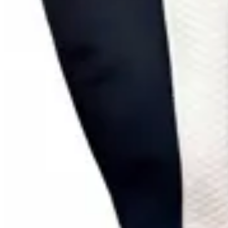
50
% OFF
TRINY
Bota Benditas Mujeres Caña Larga con
Neopreno