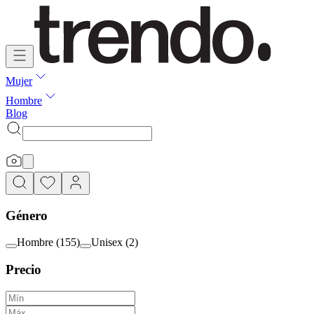
Mujer
Hombre
Blog
Género
Hombre
(
155
)
Unisex
(
2
)
Precio