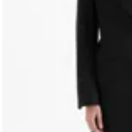
Jazmin Chebar
Saco Capri
en
Magma
$ 22.500