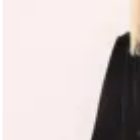
Cortelle
Blazer en Terciopelo con Escote
Traspasado
en
Renner