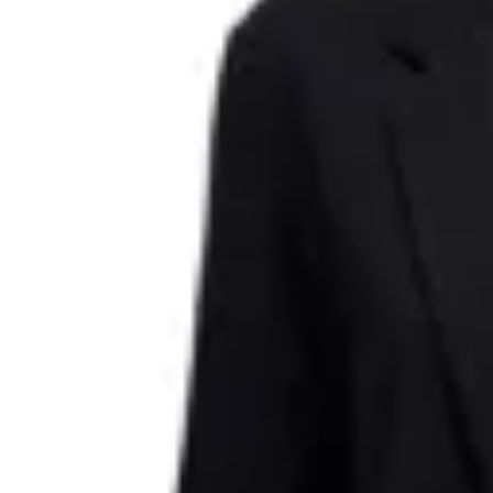
ONLY
Blazer Largo de Punto Evi
$ 999