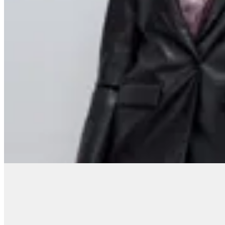
Daniel Cassin
Blazer Lacas
$ 2.372
$ 2.790