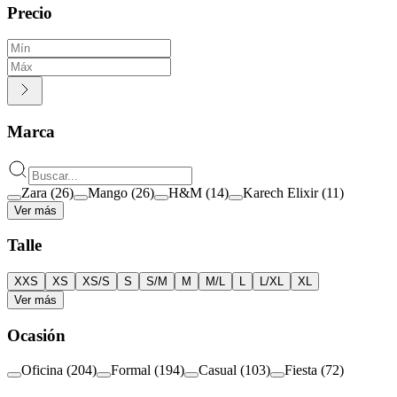
Precio
Marca
Zara
(
26
)
Mango
(
26
)
H&M
(
14
)
Karech Elixir
(
11
)
Ver más
Talle
XXS
XS
XS/S
S
S/M
M
M/L
L
L/XL
XL
Ver más
Ocasión
Oficina
(
204
)
Formal
(
194
)
Casual
(
103
)
Fiesta
(
72
)