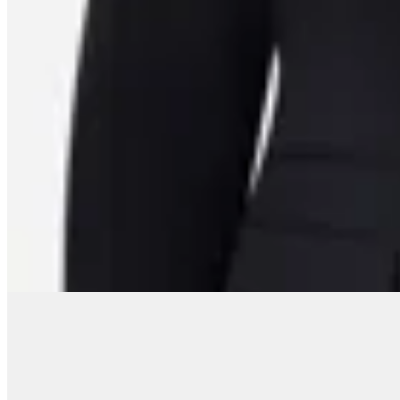
A-Collection
Blazer Acinturado en Sastrería
en
Renner
$ 2.890