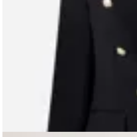
A-Collection
Blazer en Punto Roma con Abotonado
Traspasado
en
Renner
$ 3.590