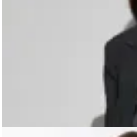
Guapa
Blazer Gusa
$ 1.598
20
% OFF