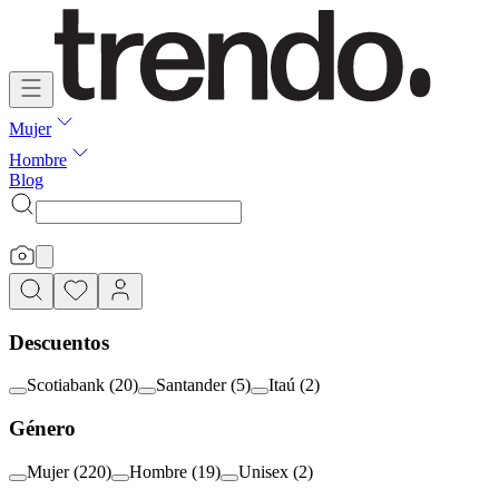
Mujer
Hombre
Blog
Descuentos
Scotiabank
(
20
)
Santander
(
5
)
Itaú
(
2
)
Género
Mujer
(
220
)
Hombre
(
19
)
Unisex
(
2
)