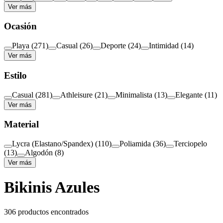
Ver más
Ocasión
Playa
(
271
)
Casual
(
26
)
Deporte
(
24
)
Intimidad
(
14
)
Ver más
Estilo
Casual
(
281
)
Athleisure
(
21
)
Minimalista
(
13
)
Elegante
(
11
)
Ver más
Material
Lycra (Elastano/Spandex)
(
110
)
Poliamida
(
36
)
Terciopelo
(
13
)
Algodón
(
8
)
Ver más
Bikinis Azules
306
productos encontrados