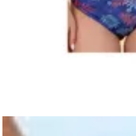
UNITEDUY
Bikini Tiro Alto Ani
$ 1.890
$ 590
69
% OFF