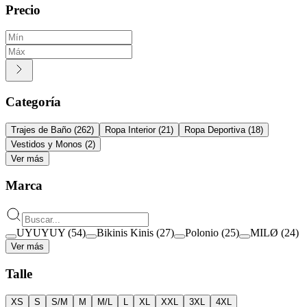
Precio
Categoría
Trajes de Baño
(
262
)
Ropa Interior
(
21
)
Ropa Deportiva
(
18
)
Vestidos y Monos
(
2
)
Ver más
Marca
UYUYUY
(
54
)
Bikinis Kinis
(
27
)
Polonio
(
25
)
MILØ
(
24
)
Ver más
Talle
XS
S
S/M
M
M/L
L
XL
XXL
3XL
4XL