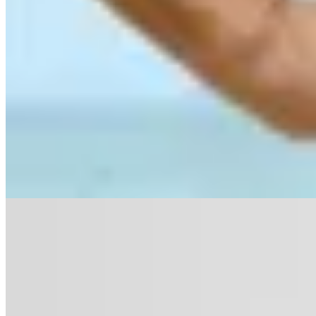
LEGU
Bikini Amapola Azul
$ 1.199
$ 890