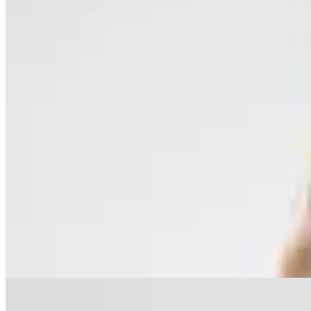
Polonio
Top Bikini Emma Feline Blue
$ 3.990
$ 2.793