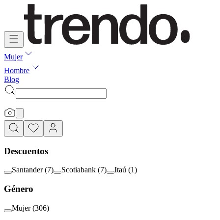
Mujer
Hombre
Blog
Descuentos
Santander
(
7
)
Scotiabank
(
7
)
Itaú
(
1
)
Género
Mujer
(
306
)