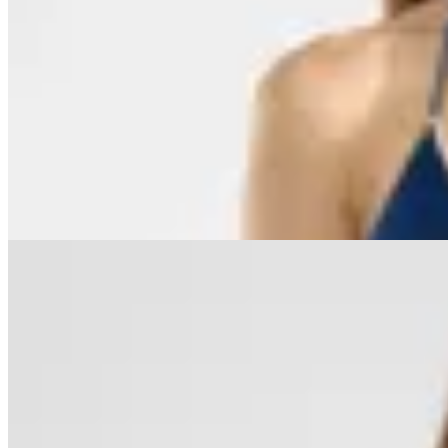
50
% OFF
Polonio
Top Bikini Triángulo
$ 3.360