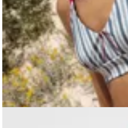
30
% OFF
Sza Sza
Bikini Top Hamptom Rayas
$ 3.800
$ 1.900