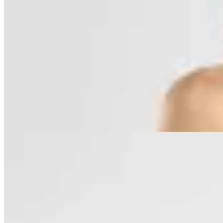
Polonio
Bottom Bikini Vale Feline Blue
$ 3.150