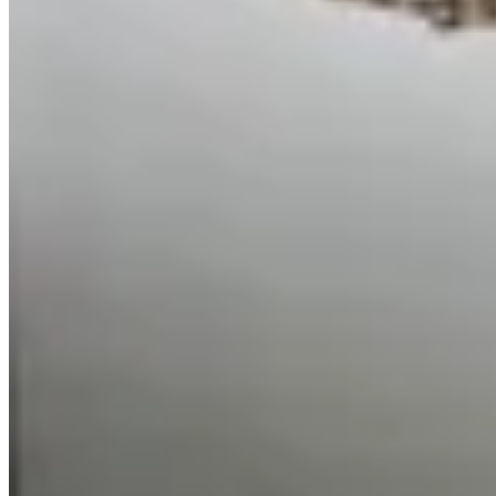
BeTrendy
Cartera Soho
$ 1.890