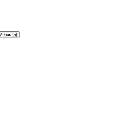
 Monos
(
5
)