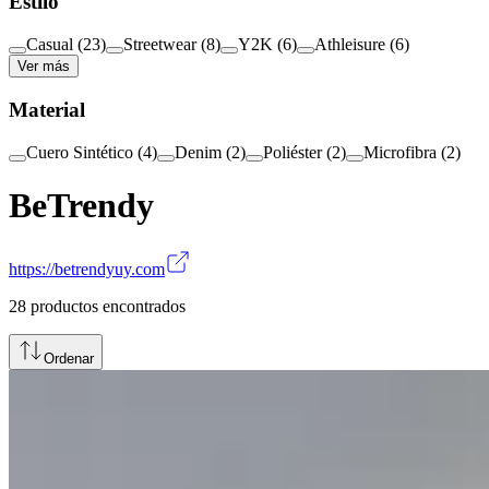
Estilo
Casual
(
23
)
Streetwear
(
8
)
Y2K
(
6
)
Athleisure
(
6
)
Ver más
Material
Cuero Sintético
(
4
)
Denim
(
2
)
Poliéster
(
2
)
Microfibra
(
2
)
BeTrendy
https://betrendyuy.com
28
productos encontrados
Ordenar