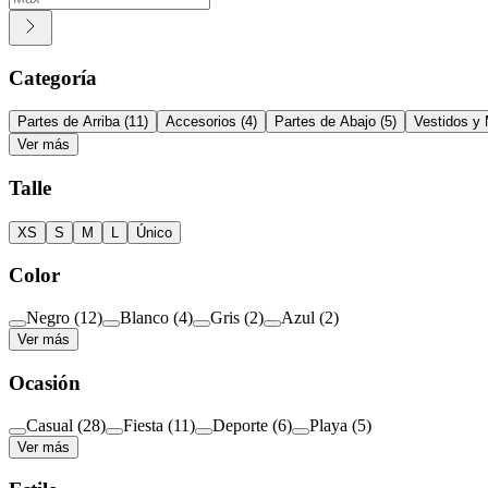
Categoría
Partes de Arriba
(
11
)
Accesorios
(
4
)
Partes de Abajo
(
5
)
Vestidos y
Ver más
Talle
XS
S
M
L
Único
Color
Negro
(
12
)
Blanco
(
4
)
Gris
(
2
)
Azul
(
2
)
Ver más
Ocasión
Casual
(
28
)
Fiesta
(
11
)
Deporte
(
6
)
Playa
(
5
)
Ver más