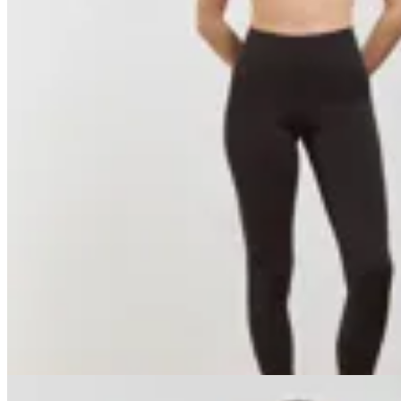
Basset
Calza Performance
$ 4.890
$ 4.401