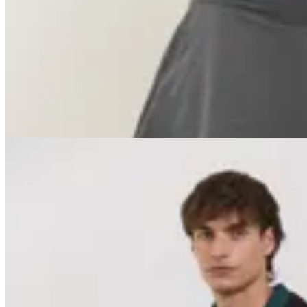
Top Cariño Pro
$ 3.690
$ 3.321
10
% OFF