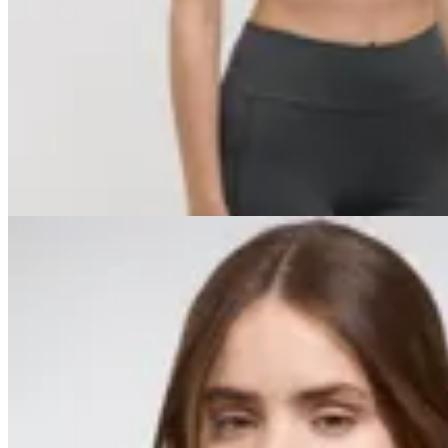
Basset
Minishort Performance
$ 3.290
$ 2.961
10
% OFF