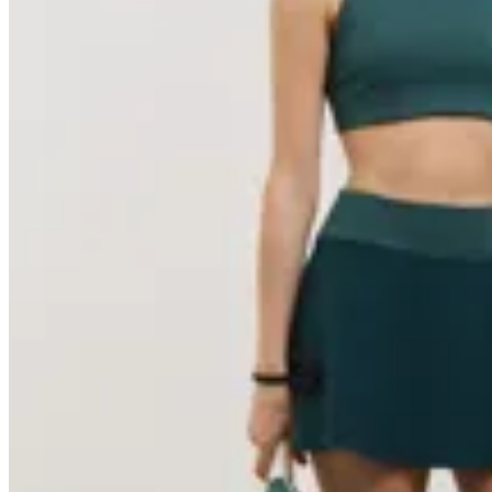
Basset
Pollera Tengo Padel
$ 4.890
$ 4.401