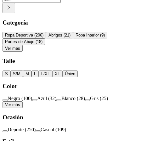
Categoría
Ropa Deportiva
(
206
)
Abrigos
(
21
)
Ropa Interior
(
9
)
Partes de Abajo
(
18
)
Ver más
Talle
S
S/M
M
L
L/XL
XL
Único
Color
Negro
(
100
)
Azul
(
32
)
Blanco
(
28
)
Gris
(
25
)
Ver más
Ocasión
Deporte
(
250
)
Casual
(
109
)