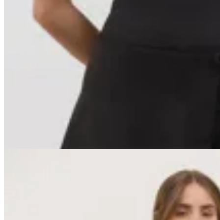
Basset
Vestido No Puedo
$ 5.090
$ 4.581