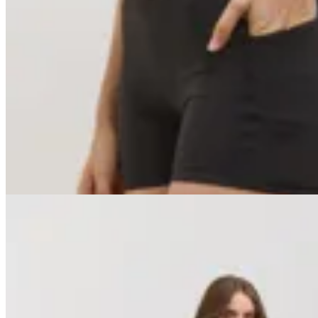
Basset
Minishort Performance
$ 3.290
$ 2.961