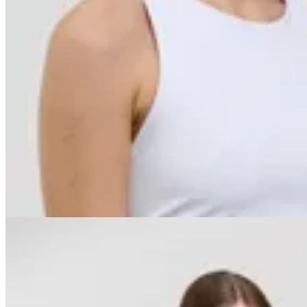
Basset
Top Cariño Pro
$ 3.690
$ 3.321