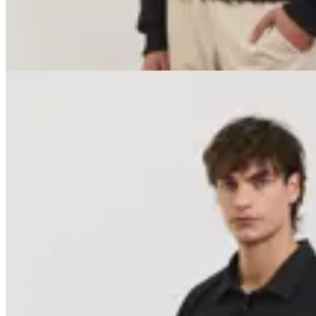
$ 4.582
15
% OFF