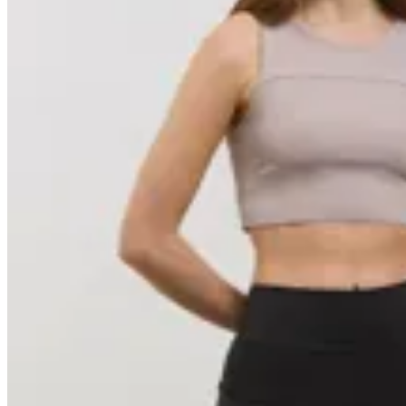
Basset
Top No Puedo
$ 3.690
$ 3.321