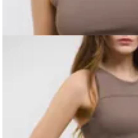
$ 3.321
10
% OFF