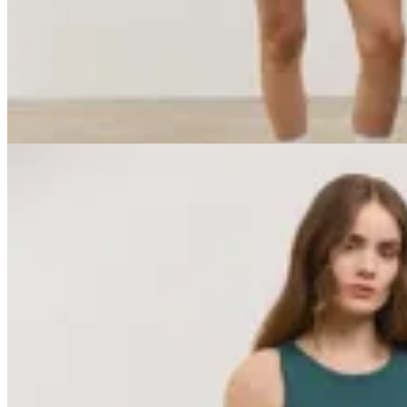
$ 3.290
$ 2.961
10
% OFF