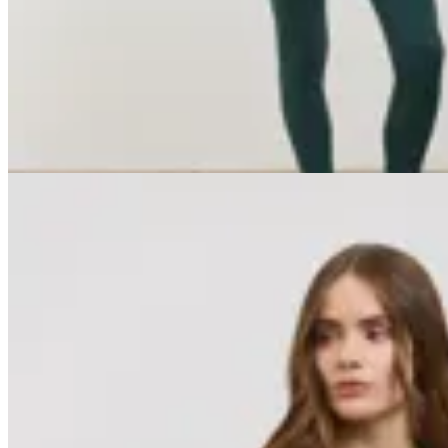
Calza Performance
$ 4.890
$ 4.401
10
% OFF