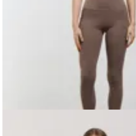
Basset
Calza Performance
$ 4.890
$ 4.401