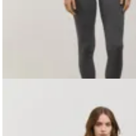
Basset
Calza Performance
$ 4.890
$ 4.401