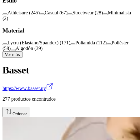
Estilo
Athleisure
(
245
)
Casual
(
67
)
Streetwear
(
28
)
Minimalista
(
2
)
Material
Lycra (Elastano/Spandex)
(
171
)
Poliamida
(
112
)
Poliéster
(
58
)
Algodón
(
39
)
Ver más
Basset
https://www.basset.uy
277
productos encontrados
Ordenar