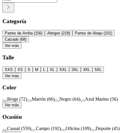
Categoría
Partes de Arriba
(
156
)
Abrigos
(
218
)
Partes de Abajo
(
101
)
Calzado
(
68
)
Ver más
Talle
XXS
XS
S
M
L
XL
XXL
3XL
4XL
5XL
Ver más
Color
Beige
(
72
)
Marrón
(
66
)
Negro
(
64
)
Azul Marino
(
56
)
Ver más
Ocasión
Casual
(
559
)
Campo
(
192
)
Oficina
(
109
)
Deporte
(
45
)