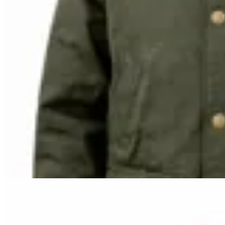
Bagual
Campera Tipo Encerada
$ 4.690
$ 4.221