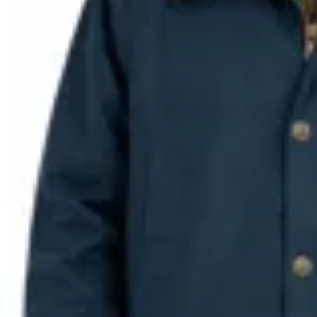
10
% OFF
Bagual
Campera Tipo Encerada
$ 2.690
$ 2.421