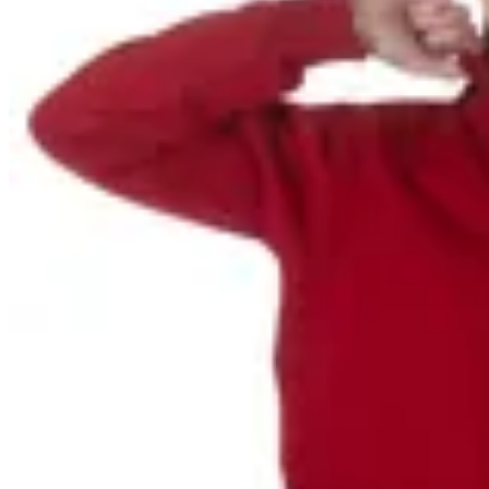
10
% OFF
Bagual
Buzo Medio Cierre Bagual
$ 2.690