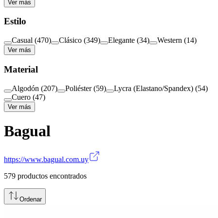
Ver más
Estilo
Casual
(
470
)
Clásico
(
349
)
Elegante
(
34
)
Western
(
14
)
Ver más
Material
Algodón
(
207
)
Poliéster
(
59
)
Lycra (Elastano/Spandex)
(
54
)
Cuero
(
47
)
Ver más
Bagual
https://www.bagual.com.uy
579
productos encontrados
Ordenar