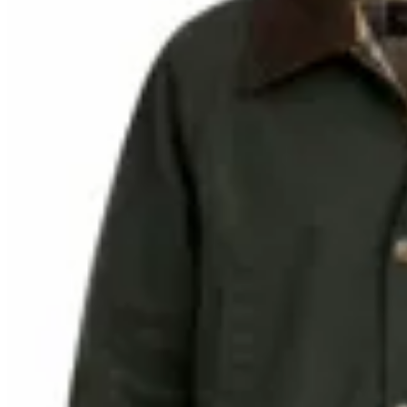
10
% OFF
Bagual
Campera Tipo Encerada