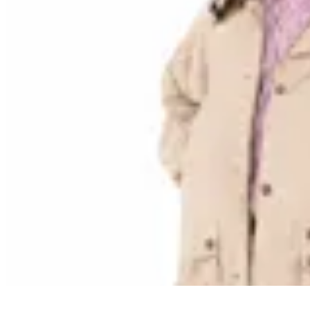
10
% OFF
Bagual
Campera Tipo Encerada
$ 2.690
$ 2.421