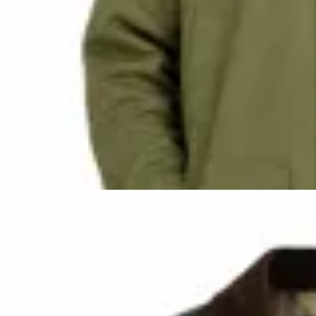
Bagual
Campera Tipo Encerada
$ 2.690
$ 2.421