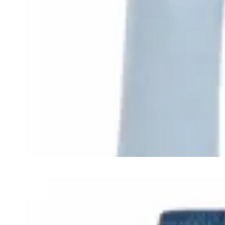
Bagual
Pantalones Jeans Rectos
$ 2.390
$ 2.151