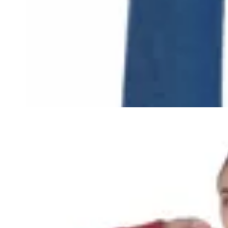
Bagual
Pantalones Jeans Rectos
$ 2.390
$ 2.151