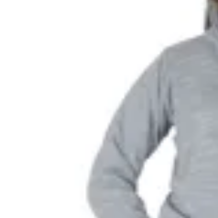
10
% OFF
Bagual
Buzo Medio Cierre Bagual
$ 2.690
$ 2.421