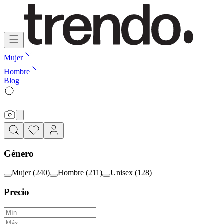
Mujer
Hombre
Blog
Género
Mujer
(
240
)
Hombre
(
211
)
Unisex
(
128
)
Precio